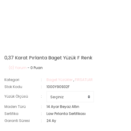
0,37 Karat Pırlanta Baget Yüzük F Renk
(0) Yorum
- 0 Puan
Kategori
Baget Yüzükler
,
FIRSATLAR
Stok Kodu
1000Y90932F
Yüzük Ölçüsü
Maden Türü
14 Ayar Beyaz Altın
Sertifika
Law Pırlanta Sertifikası
Garanti Süresi
24 Ay