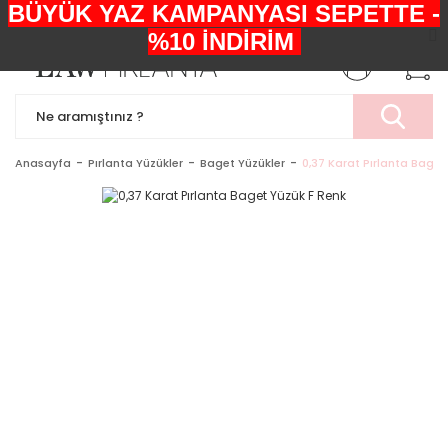
BÜYÜK YAZ KAMPANYASI SEPETTE -
+90552 303 05 29
%10 İNDİRİM
Anasayfa
Pırlanta Yüzükler
Baget Yüzükler
0,37 Karat Pırlanta Baget