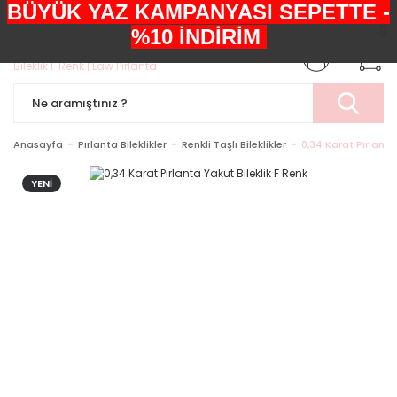
BÜYÜK YAZ KAMPANYASI SEPETTE -
+90552 303 05 29
%10 İNDİRİM
Anasayfa
Pırlanta Bileklikler
Renkli Taşlı Bileklikler
0,34 Karat Pırlanta
YENİ