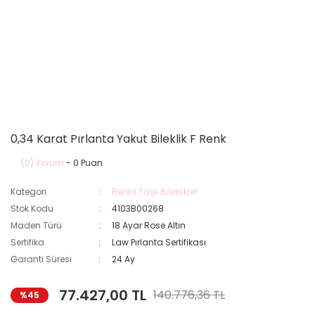
0,34 Karat Pırlanta Yakut Bileklik F Renk
(0) Yorum
- 0 Puan
Kategori
Renkli Taşlı Bileklikler
Stok Kodu
4103B00268
Maden Türü
18 Ayar Rose Altın
Sertifika
Law Pırlanta Sertifikası
Garanti Süresi
24 Ay
77.427,00 TL
140.776,36 TL
%45