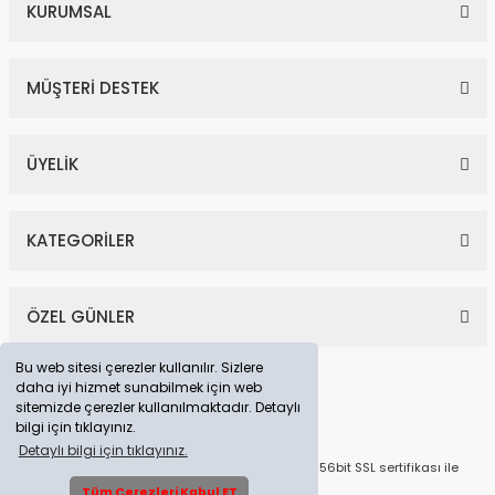
KURUMSAL
MÜŞTERİ DESTEK
ÜYELİK
KATEGORİLER
ÖZEL GÜNLER
Bu web sitesi çerezler kullanılır. Sizlere
daha iyi hizmet sunabilmek için web
sitemizde çerezler kullanılmaktadır. Detaylı
bilgi için tıklayınız.
Detaylı bilgi için tıklayınız.
© Tüm Hakları Saklıdır. Kredi kartı bilgileriniz 256bit SSL sertifikası ile
korunmaktadır.
Tüm Çerezleri Kabul ET