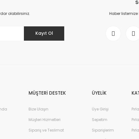
S
Yorum Yaz
r olabilirsiniz.
Haber listemize
Kayıt Ol
Gönder
MÜŞTERİ DESTEK
ÜYELİK
KA
ında
Bize Ulaşın
Üye Girişi
Pırl
Müşteri Hizmetleri
Sepetim
Pırl
Sipariş ve Teslimat
Siparişlerim
Pırl