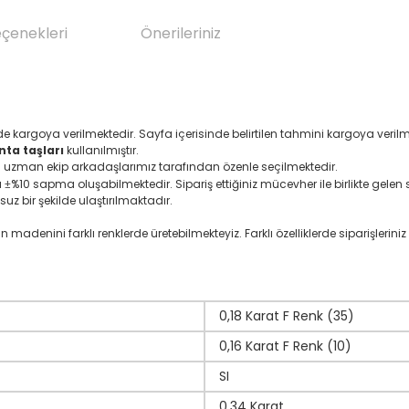
eçenekleri
Önerileriniz
de kargoya verilmektedir. Sayfa içerisinde belirtilen tahmini kargoya veri
nta taşları
kullanılmıştır.
da uzman ekip arkadaşlarımız tarafından özenle seçilmektedir.
ı
%10 sapma oluşabilmektedir. Sipariş ettiğiniz mücevher ile birlikte gelen se
±
suz bir şekilde ulaştırılmaktadır.
denini farklı renklerde üretebilmekteyiz. Farklı özelliklerde siparişleriniz i
0,18 Karat F Renk (35)
0,16 Karat F Renk (10)
SI
0,34 Karat