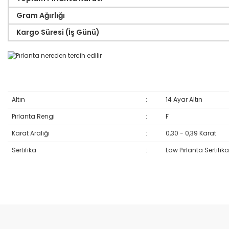
Gram Ağırlığı
Kargo Süresi (İş Günü)
Altın
:
14 Ayar Altın
Pırlanta Rengi
:
F
Karat Aralığı
:
0,30 - 0,39 Karat
Sertifika
:
Law Pırlanta Sertifika
Bu ürünün fiyat bilgisi, resim, ürün açıklamalarında ve diğer konular
Görüş ve önerileriniz için teşekkür ederiz.