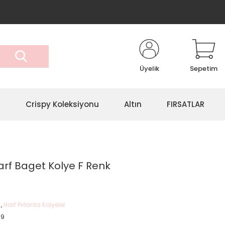
Üyelik
Sepetim
r
Crispy Koleksiyonu
Altın
FIRSATLAR
Harf Baget Kolye F Renk
,
Harf Pırlanta Kolyeler
59