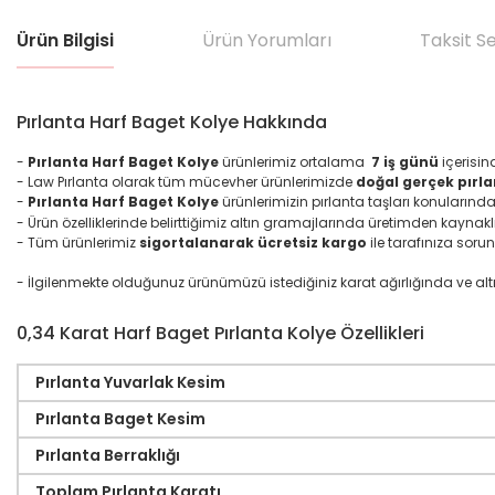
Ürün Bilgisi
Ürün Yorumları
Taksit S
Pırlanta Harf Baget Kolye Hakkında
-
Pırlanta Harf Baget Kolye
ürünlerimiz ortalama
7 iş günü
içerisin
- Law Pırlanta olarak tüm mücevher ürünlerimizde
doğal gerçek pırla
-
Pırlanta Harf
Baget
Kolye
ürünlerimizin pırlanta taşları konuların
- Ürün özelliklerinde belirttiğimiz altın gramajlarında üretimden kaynakl
- Tüm ürünlerimiz
sigortalanarak ücretsiz kargo
ile tarafınıza sorun
- İlgilenmekte olduğunuz ürünümüzü istediğiniz karat ağırlığında ve altın ma
0,34 Karat Harf Baget Pırlanta Kolye Özellikleri
Pırlanta Yuvarlak Kesim
Pırlanta Baget Kesim
Pırlanta Berraklığı
Toplam Pırlanta Karatı