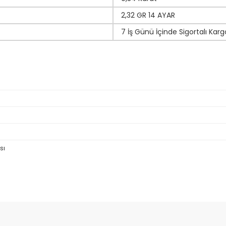
2,32 GR 14 AYAR
7 İş Günü İçinde Sigortalı Karg
sı
da yetersiz gördüğünüz noktaları öneri formunu kullanarak tarafımıza il
Bu ürüne ilk yorumu siz yapın!