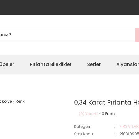
üpeler
Pırlanta Bileklikler
Setler
Alyansla
0,34 Karat Pırlanta 
(0) Yorum
- 0 Puan
Kategori
FIRSATLAR
Stok Kodu
2103L099