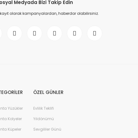
osyal Medyada Bizi Takip Edin
 kayıt olarak kampanyalardan, haberdar olabilirsiniz.
TEGORİLER
ÖZEL GÜNLER
anta Yüzükler
Evlilik Teklifi
anta Kolyeler
Yıldönümü
anta Küpeler
Sevgililer Günü