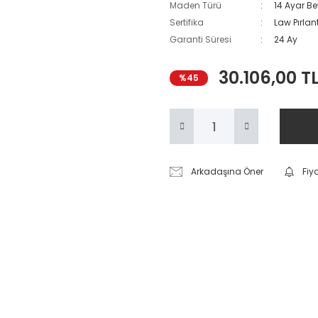
Maden Türü
14 Ayar Be
Sertifika
Law Pırlant
Garanti Süresi
24 Ay
30.106,00 T
%45
Arkadaşına Öner
Fiy