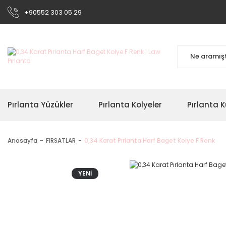
+90552 303 05 29
Pırlanta Yüzükler
Pırlanta Kolyeler
Pırlanta K
Anasayfa
FIRSATLAR
0,34 Karat Pırlanta Harf Baget Kolye F Renk
YENİ