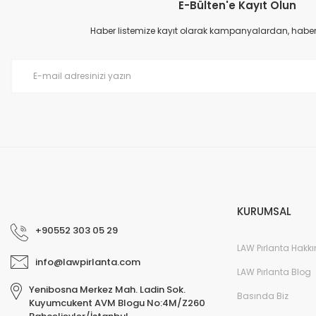
E-Bülten'e Kayıt Olun
Ürün resmi kalitesiz, bozuk veya görüntülenemiyor.
Ürün açıklamasında eksik bilgiler bulunuyor.
Haber listemize kayıt olarak kampanyalardan, haberda
Ürün bilgilerinde hatalar bulunuyor.
Ürün fiyatı diğer sitelerden daha pahalı.
Bu ürüne benzer farklı alternatifler olmalı.
KURUMSAL
+90552 303 05 29
LAW Pırlanta Hakk
info@lawpirlanta.com
LAW Pırlanta Blog
Yenibosna Merkez Mah. Ladin Sok.
Basında Biz
Kuyumcukent AVM Blogu No:4M/Z260