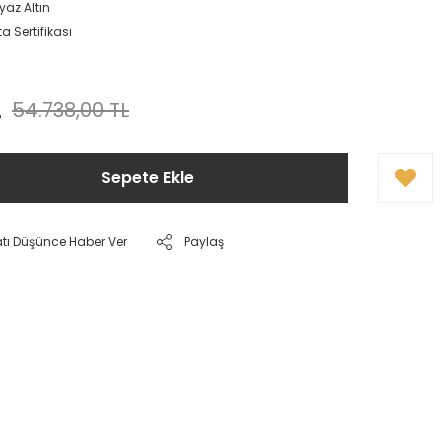
yaz Altın
a Sertifikası
L
54.738,00 TL
Sepete Ekle
atı Düşünce Haber Ver
Paylaş