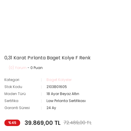
0,31 Karat Pırlanta Baget Kolye F Renk
(0) Yorum
- 0 Puan
Kategori
Baget Kolyeler
Stok Kodu
2103B01605
Maden Türü
18 Ayar Beyaz Altın
Sertifika
Law Pırlanta Sertifikası
Garanti Süresi
24 Ay
39.869,00 TL
72.489,00 TL
%45