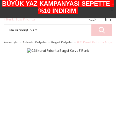
BÜYÜK YAZ KAMPANYASI SEPETTE -
+90552 303 05 29
%10 İNDİRİM
Anasayfa
Pırlanta Kolyeler
Baget Kolyeler
0,31 Karat Pırlanta Baget 