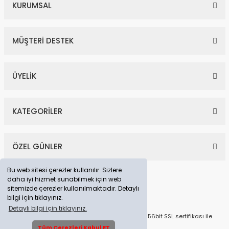
KURUMSAL
MÜŞTERİ DESTEK
ÜYELİK
KATEGORİLER
ÖZEL GÜNLER
Bu web sitesi çerezler kullanılır. Sizlere
daha iyi hizmet sunabilmek için web
sitemizde çerezler kullanılmaktadır. Detaylı
bilgi için tıklayınız.
Detaylı bilgi için tıklayınız.
© Tüm Hakları Saklıdır. Kredi kartı bilgileriniz 256bit SSL sertifikası ile
korunmaktadır.
Tüm Çerezleri Kabul ET