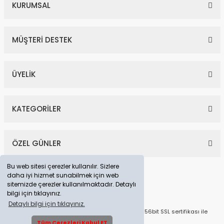
KURUMSAL
MÜŞTERİ DESTEK
ÜYELİK
KATEGORİLER
ÖZEL GÜNLER
Bu web sitesi çerezler kullanılır. Sizlere
daha iyi hizmet sunabilmek için web
sitemizde çerezler kullanılmaktadır. Detaylı
bilgi için tıklayınız.
Detaylı bilgi için tıklayınız.
© Tüm Hakları Saklıdır. Kredi kartı bilgileriniz 256bit SSL sertifikası ile
korunmaktadır.
Tüm Çerezleri Kabul ET