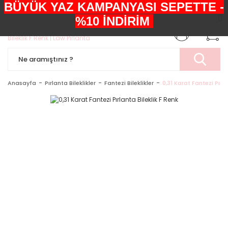
BÜYÜK YAZ KAMPANYASI SEPETTE -
+90552 303 05 29
%10 İNDİRİM
Anasayfa
Pırlanta Bileklikler
Fantezi Bileklikler
0,31 Karat Fantezi Pırla