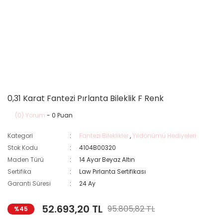
0,31 Karat Fantezi Pırlanta Bileklik F Renk
(0) Yorum
- 0 Puan
Kategori
Fantezi Bileklikler
,
Yıldönümü Hediyeleri
Stok Kodu
4104B00320
Maden Türü
14 Ayar Beyaz Altın
Sertifika
Law Pırlanta Sertifikası
Garanti Süresi
24 Ay
52.693,20 TL
95.805,82 TL
%45