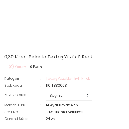
0,30 Karat Pırlanta Tektaş Yüzük F Renk
(0) Yorum
- 0 Puan
Kategori
Tektaş Yüzükler
,
Evlilik Teklifi
Stok Kodu
1101TS30003
Yüzük Ölçüsü
Maden Türü
14 Ayar Beyaz Altın
Sertifika
Law Pırlanta Sertifikası
Garanti Süresi
24 Ay