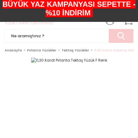
BÜYÜK YAZ KAMPANYASI SEPETTE -
+90552 303 05 29
%10 İNDİRİM
Anasayfa
Pırlanta Yüzükler
Tektaş Yüzükler
0,30 Karat Pırlanta Tekt