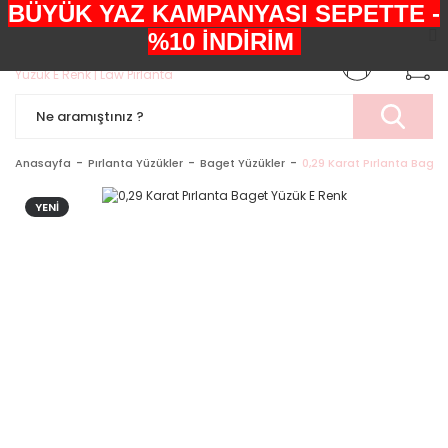
BÜYÜK YAZ KAMPANYASI SEPETTE -
+90552 303 05 29
%10 İNDİRİM
Anasayfa
Pırlanta Yüzükler
Baget Yüzükler
0,29 Karat Pırlanta Baget
YENİ