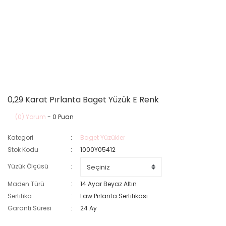
0,29 Karat Pırlanta Baget Yüzük E Renk
(0) Yorum
- 0 Puan
Kategori
Baget Yüzükler
Stok Kodu
1000Y05412
Yüzük Ölçüsü
Maden Türü
14 Ayar Beyaz Altın
Sertifika
Law Pırlanta Sertifikası
Garanti Süresi
24 Ay