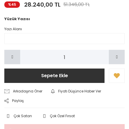
28.240,00 TL
51.346,00 TL
%45
Yüzük Yazısı
Yazı Alanı
Sepete Ekle
Arkadaşına Öner
Fiyatı Düşünce Haber Ver
Paylaş
Çok Satan
Çok Özel Fırsat