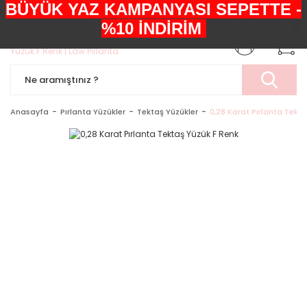
BÜYÜK YAZ KAMPANYASI SEPETTE -
+90552 303 05 29
%10 İNDİRİM
Anasayfa
Pırlanta Yüzükler
Tektaş Yüzükler
0,28 Karat Pırlanta Tekt