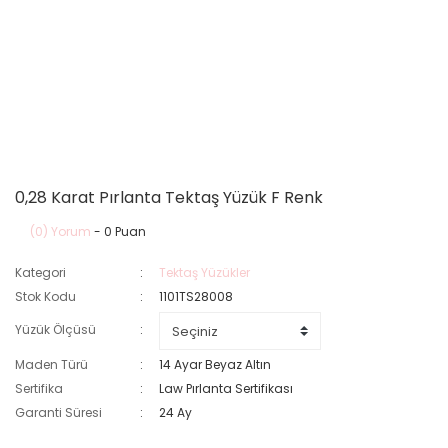
0,28 Karat Pırlanta Tektaş Yüzük F Renk
(0) Yorum
- 0 Puan
Kategori
Tektaş Yüzükler
Stok Kodu
1101TS28008
Yüzük Ölçüsü
Maden Türü
14 Ayar Beyaz Altın
Sertifika
Law Pırlanta Sertifikası
Garanti Süresi
24 Ay