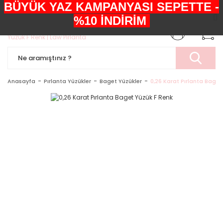
BÜYÜK YAZ KAMPANYASI SEPETTE -
+90552 303 05 29
%10 İNDİRİM
Anasayfa
Pırlanta Yüzükler
Baget Yüzükler
0,26 Karat Pırlanta Baget