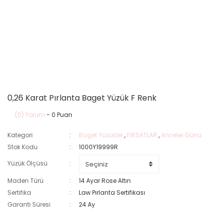
0,26 Karat Pırlanta Baget Yüzük F Renk
(0) Yorum
- 0 Puan
Kategori
Baget Yüzükler
,
FIRSATLAR
,
Anneler Günü
Stok Kodu
1000Y19999R
Yüzük Ölçüsü
Maden Türü
14 Ayar Rose Altın
Sertifika
Law Pırlanta Sertifikası
Garanti Süresi
24 Ay