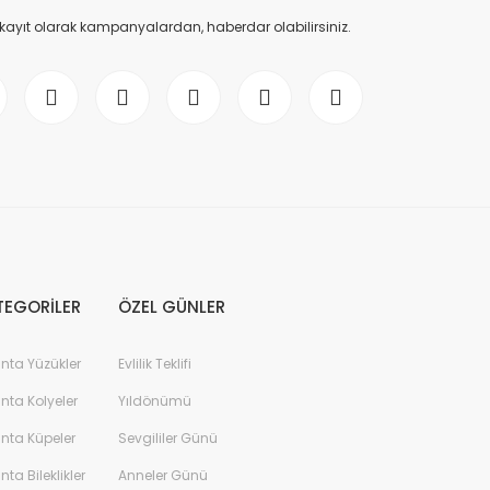
 kayıt olarak kampanyalardan, haberdar olabilirsiniz.
TEGORİLER
ÖZEL GÜNLER
anta Yüzükler
Evlilik Teklifi
anta Kolyeler
Yıldönümü
anta Küpeler
Sevgililer Günü
anta Bileklikler
Anneler Günü