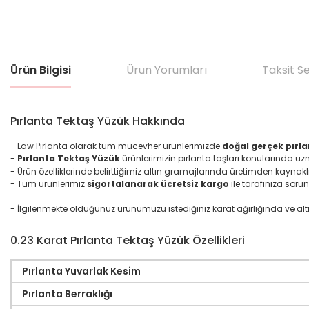
Ürün Bilgisi
Ürün Yorumları
Taksit S
Pırlanta Tektaş Yüzük Hakkında
- Law Pırlanta olarak tüm mücevher ürünlerimizde
doğal gerçek pırla
-
Pırlanta Tektaş Yüzük
ürünlerimizin pırlanta taşları konularında u
- Ürün özelliklerinde belirttiğimiz altın gramajlarında üretimden kaynakl
- Tüm ürünlerimiz
sigortalanarak ücretsiz kargo
ile tarafınıza sorun
- İlgilenmekte olduğunuz ürünümüzü istediğiniz karat ağırlığında ve altın ma
0.23 Karat Pırlanta Tektaş Yüzük Özellikleri
Pırlanta Yuvarlak Kesim
Pırlanta Berraklığı