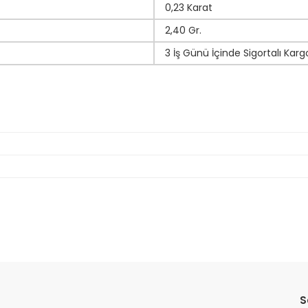
0,23 Karat
2,40 Gr.
3 İş Günü İçinde Sigortalı Karg
da yetersiz gördüğünüz noktaları öneri formunu kullanarak tarafımıza il
Bu ürüne ilk yorumu siz yapın!
S