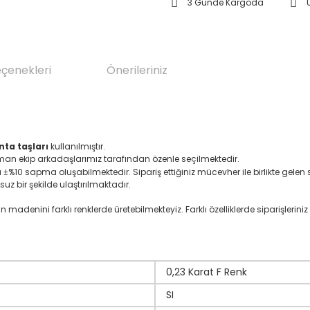
3 Günde Kargoda
eçenekleri
Önerileriniz
nta taşları
kullanılmıştır.
zman ekip arkadaşlarımız tarafından özenle seçilmektedir.
ı
%10 sapma oluşabilmektedir. Sipariş ettiğiniz mücevher ile birlikte gelen se
±
suz bir şekilde ulaştırılmaktadır.
denini farklı renklerde üretebilmekteyiz. Farklı özelliklerde siparişleriniz i
0,23 Karat F Renk
SI