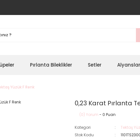
üpeler
Pırlanta Bileklikler
Setler
Alyansla
Tektaş Yüzük F Renk
0,23 Karat Pırlanta T
(0) Yorum
- 0 Puan
Kategori
Tektaş Yüz
Stok Kodu
1101TS230