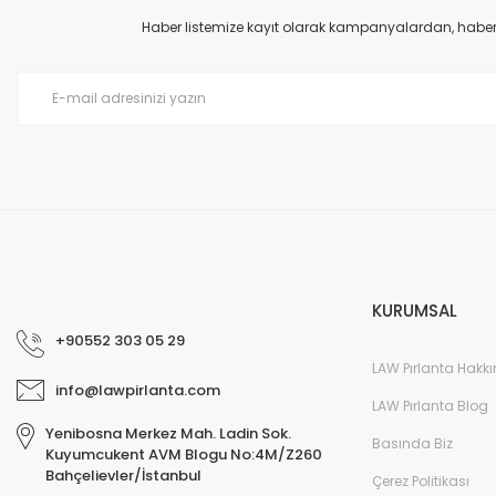
Ürün açıklamasında eksik bilgiler bulunuyor.
Haber listemize kayıt olarak kampanyalardan, haberda
Ürün bilgilerinde hatalar bulunuyor.
Ürün fiyatı diğer sitelerden daha pahalı.
Bu ürüne benzer farklı alternatifler olmalı.
KURUMSAL
+90552 303 05 29
LAW Pırlanta Hakk
info@lawpirlanta.com
LAW Pırlanta Blog
Yenibosna Merkez Mah. Ladin Sok.
Basında Biz
Kuyumcukent AVM Blogu No:4M/Z260
Bahçelievler/İstanbul
Çerez Politikası