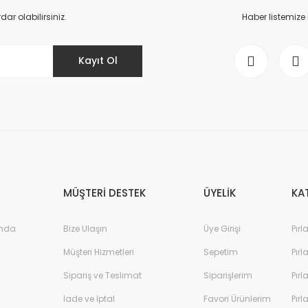
Yorum Yaz
r olabilirsiniz.
Haber listemize
Kayıt Ol
Gönder
MÜŞTERİ DESTEK
ÜYELİK
KA
ında
Bize Ulaşın
Üye Girişi
Pırl
Müşteri Hizmetleri
Sepetim
Pırl
Sipariş ve Teslimat
Siparişlerim
Pırl
İade ve İptal
Favori Ürünlerim
Pırl