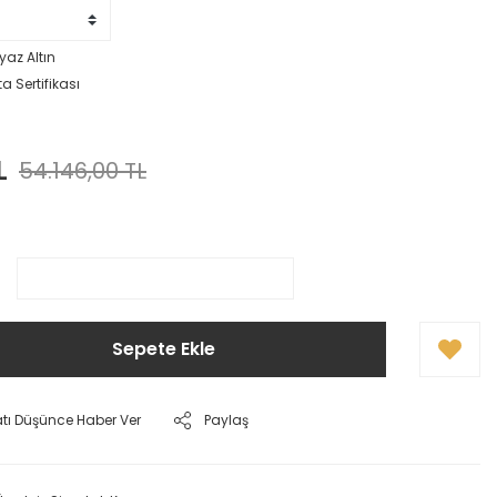
yaz Altın
a Sertifikası
L
54.146,00 TL
Sepete Ekle
atı Düşünce Haber Ver
Paylaş