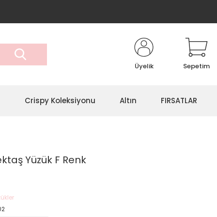
Üyelik
Sepetim
r
Crispy Koleksiyonu
Altın
FIRSATLAR
ektaş Yüzük F Renk
ükler
02