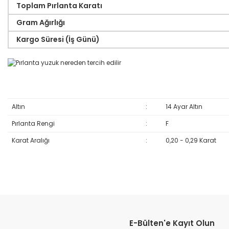
Toplam Pırlanta Karatı
Gram Ağırlığı
Kargo Süresi (İş Günü)
Altın
:
14 Ayar Altın
Pırlanta Rengi
:
F
Karat Aralığı
:
0,20 - 0,29 Karat
Bu ürünün fiyat bilgisi, resim, ürün açıklamalarında ve diğer konular
Görüş ve önerileriniz için teşekkür ederiz.
E-Bülten'e Kayıt Olun
Ürün resmi kalitesiz, bozuk veya görüntülenemiyor.