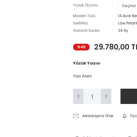
Yüzük Ölçüsü
Maden Türü
14 Ayar Be
Sertifika
Law Pırlant
Garanti Süresi
24 Ay
29.780,00 T
%45
Yüzük Yazısı
Yazı Alanı
Arkadaşına Öner
Fiy