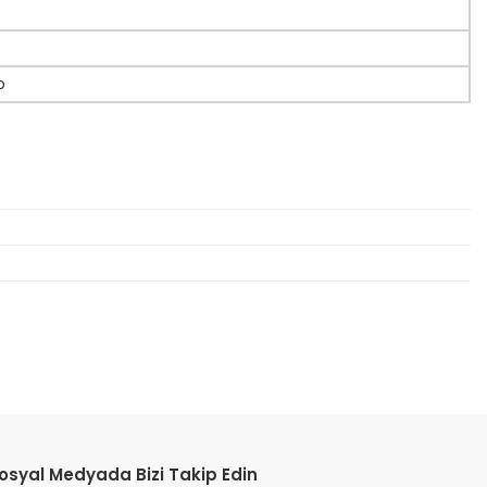
o
etebilirsiniz.
osyal Medyada Bizi Takip Edin