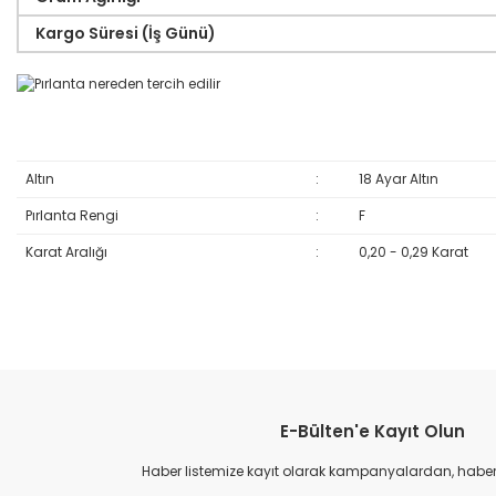
Kargo Süresi (İş Günü)
Altın
:
18 Ayar Altın
Pırlanta Rengi
:
F
Karat Aralığı
:
0,20 - 0,29 Karat
Bu ürünün fiyat bilgisi, resim, ürün açıklamalarında ve diğer konular
Görüş ve önerileriniz için teşekkür ederiz.
E-Bülten'e Kayıt Olun
Ürün resmi kalitesiz, bozuk veya görüntülenemiyor.
Ürün açıklamasında eksik bilgiler bulunuyor.
Haber listemize kayıt olarak kampanyalardan, haberda