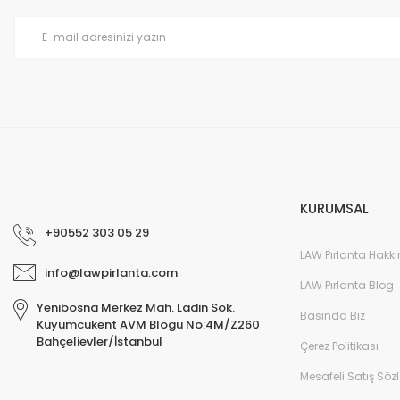
Ürün bilgilerinde hatalar bulunuyor.
Ürün fiyatı diğer sitelerden daha pahalı.
Bu ürüne benzer farklı alternatifler olmalı.
KURUMSAL
+90552 303 05 29
LAW Pırlanta Hakk
info@lawpirlanta.com
LAW Pırlanta Blog
Yenibosna Merkez Mah. Ladin Sok.
Basında Biz
Kuyumcukent AVM Blogu No:4M/Z260
Bahçelievler/İstanbul
Çerez Politikası
Mesafeli Satış Söz