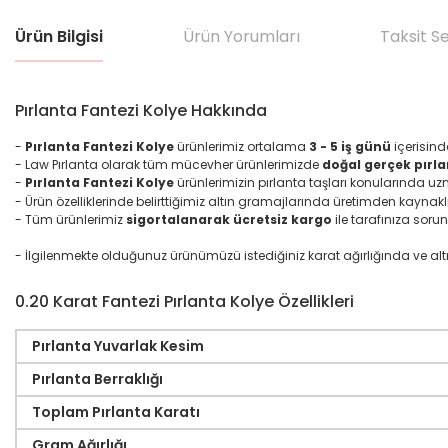
Ürün Bilgisi
Ürün Yorumları
Taksit S
Pırlanta Fantezi Kolye Hakkında
-
Pırlanta Fantezi Kolye
ürünlerimiz ortalama
3 - 5 iş günü
içerisind
- Law Pırlanta olarak tüm mücevher ürünlerimizde
doğal gerçek pırla
-
Pırlanta
Fantezi
Kolye
ürünlerimizin pırlanta taşları konularında u
- Ürün özelliklerinde belirttiğimiz altın gramajlarında üretimden kaynakl
- Tüm ürünlerimiz
sigortalanarak ücretsiz kargo
ile tarafınıza sorun
- İlgilenmekte olduğunuz ürünümüzü istediğiniz karat ağırlığında ve altın ma
0.20 Karat Fantezi Pırlanta Kolye Özellikleri
Pırlanta Yuvarlak Kesim
Pırlanta Berraklığı
Toplam Pırlanta Karatı
Gram Ağırlığı