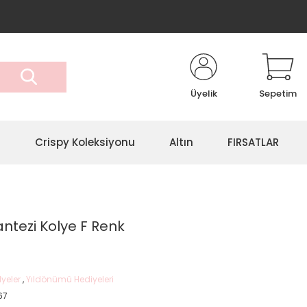
Üyelik
Sepetim
r
Crispy Koleksiyonu
Altın
FIRSATLAR
antezi Kolye F Renk
lyeler
,
Yıldönümü Hediyeleri
67