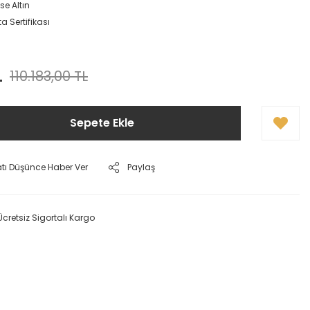
se Altın
a Sertifikası
L
110.183,00 TL
Sepete Ekle
atı Düşünce Haber Ver
Paylaş
Ücretsiz Sigortalı Kargo