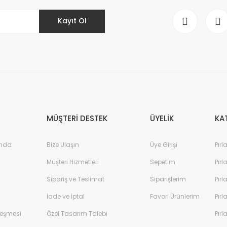
Kayıt Ol
Gönder
MÜŞTERİ DESTEK
ÜYELİK
KA
ında
Bize Ulaşın
Üye Girişi
Pırl
Müşteri Hizmetleri
Sepetim
Pırl
Sipariş ve Teslimat
Siparişlerim
Pırl
İade ve İptal
Favori Ürünlerim
Pırl
leşmesi
Özel Tasarım Talebi
Pırl