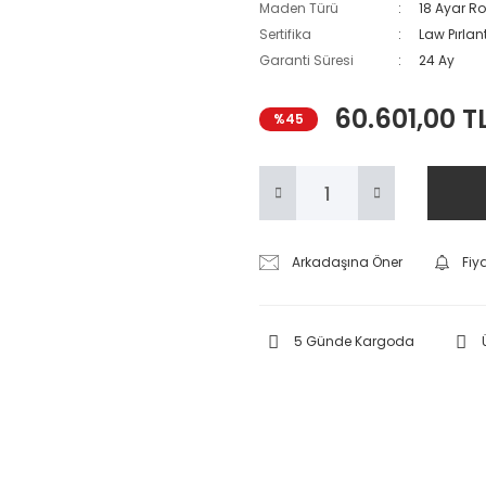
Maden Türü
18 Ayar Ro
Sertifika
Law Pırlant
Garanti Süresi
24 Ay
60.601,00 T
%45
Arkadaşına Öner
Fiy
5 Günde Kargoda