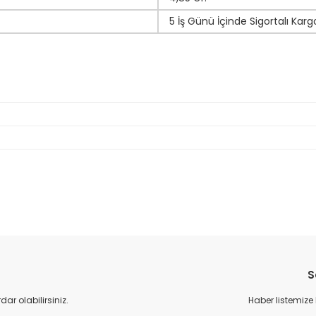
5 İş Günü İçinde Sigortalı Karg
da yetersiz gördüğünüz noktaları öneri formunu kullanarak tarafımıza il
Bu ürüne ilk yorumu siz yapın!
S
Yorum Yaz
r olabilirsiniz.
Haber listemize