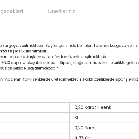
eçenekleri
Önerileriniz
e kargoya verilmektedir. Sayfa içerisinde belirtilen Tahmini kargoya veri
nta taşları
kullanılmıştır.
zman ekip arkadaşlarımız tarafından özenle seçilmektedir.
ı
%10 sapma oluşabilmektedir. Sipariş ettiğiniz mücevher ile birlikte gelen se
±
suz bir şekilde ulaştırılmaktadır.
denini farklı renklerde üretebilmekteyiz. Farklı özelliklerde siparişleriniz i
0,20 Karat F Renk
SI
0,20 Karat
4,85 Gr.