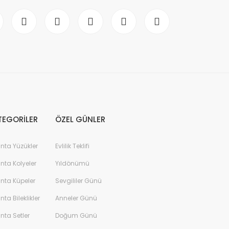
TEGORİLER
ÖZEL GÜNLER
anta Yüzükler
Evlilik Teklifi
anta Kolyeler
Yıldönümü
anta Küpeler
Sevgililer Günü
anta Bileklikler
Anneler Günü
anta Setler
Doğum Günü