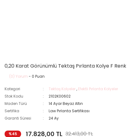
0,20 Karat Görünümlü Tektaş Pırlanta Kolye F Renk
(0) Yorum
- 0 Puan
Kategori
Tektaş Kolyeler
,
Efektli Pırlanta Kolyeler
Stok Kodu
2102K00602
Maden Türü
14 Ayar Beyaz Altın
Sertifika
Law Pırlanta Sertifikası
Garanti Süresi
24 Ay
17.828,00 TL
32.413,00 TL
%45