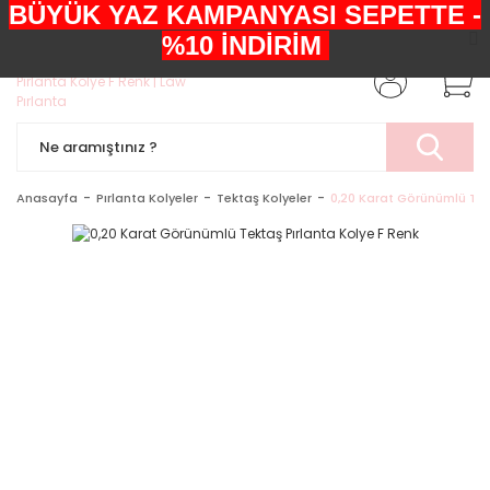
BÜYÜK YAZ KAMPANYASI SEPETTE -
+90552 303 05 29
%10 İNDİRİM
Anasayfa
Pırlanta Kolyeler
Tektaş Kolyeler
0,20 Karat Görünümlü Tek