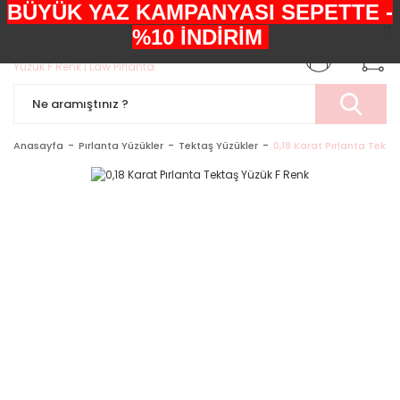
BÜYÜK YAZ KAMPANYASI SEPETTE -
+90552 303 05 29
%10 İNDİRİM
Anasayfa
Pırlanta Yüzükler
Tektaş Yüzükler
0,18 Karat Pırlanta Tekta