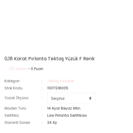
0,18 Karat Pırlanta Tektaş Yüzük F Renk
(0) Yorum
- 0 Puan
Kategori
Tektaş Yüzükler
Stok Kodu
1101TS18005
Yüzük Ölçüsü
Maden Türü
14 Ayar Beyaz Altın
Sertifika
Law Pırlanta Sertifikası
Garanti Süresi
24 Ay