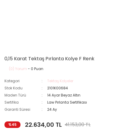
0,15 Karat Tektaş Pırlanta Kolye F Renk
(0) Yorum
- 0 Puan
Kategori
Tektaş Kolyeler
Stok Kodu
2101K00684
Maden Türü
14 Ayar Beyaz Altın
Sertifika
Law Pırlanta Sertifikası
Garanti Süresi
24 Ay
22.634,00 TL
41.153,00 TL
%45