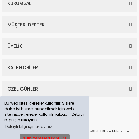
KURUMSAL
MÜŞTERİ DESTEK
ÜYELİK
KATEGORİLER
ÖZEL GÜNLER
Bu web sitesi çerezler kullanılır. Sizlere
daha iyi hizmet sunabilmek için web
sitemizde çerezler kullanılmaktadır. Detaylı
bilgi için tıklayınız.
Detaylı bilgi için tıklayınız.
© Tüm Hakları Saklıdır. Kredi kartı bilgileriniz 256bit SSL sertifikası ile
korunmaktadır.
Tüm Çerezleri Kabul ET