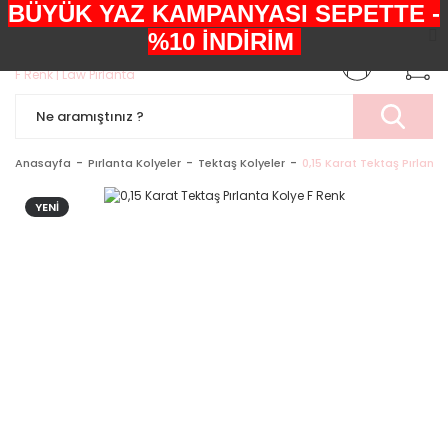
BÜYÜK YAZ KAMPANYASI SEPETTE -
+90552 303 05 29
%10 İNDİRİM
Anasayfa
Pırlanta Kolyeler
Tektaş Kolyeler
0,15 Karat Tektaş Pırlanta
YENİ