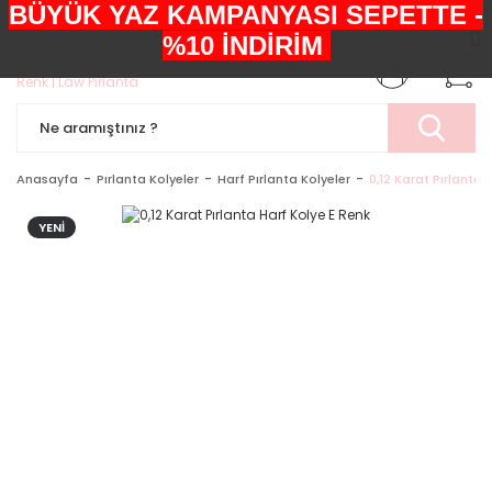
BÜYÜK YAZ KAMPANYASI SEPETTE -
+90552 303 05 29
%10 İNDİRİM
Anasayfa
Pırlanta Kolyeler
Harf Pırlanta Kolyeler
0,12 Karat Pırlanta 
YENİ