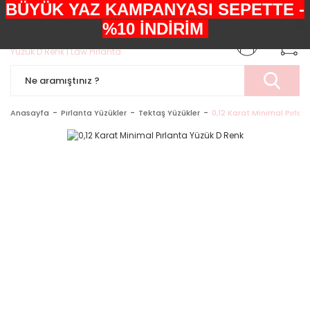
BÜYÜK YAZ KAMPANYASI SEPETTE -
+90552 303 05 29
%10 İNDİRİM
Anasayfa
Pırlanta Yüzükler
Tektaş Yüzükler
0,12 Karat Minimal Pırla