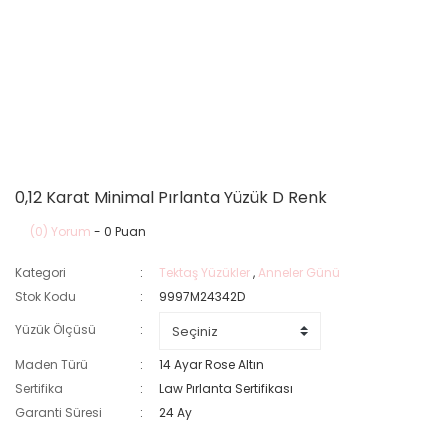
0,12 Karat Minimal Pırlanta Yüzük D Renk
(0) Yorum
- 0 Puan
Kategori
Tektaş Yüzükler
,
Anneler Günü
Stok Kodu
9997M24342D
Yüzük Ölçüsü
Maden Türü
14 Ayar Rose Altın
Sertifika
Law Pırlanta Sertifikası
Garanti Süresi
24 Ay