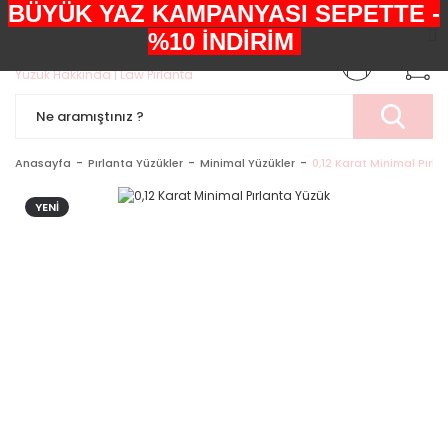
BÜYÜK YAZ KAMPANYASI SEPETTE -
+90552 303 05 29
%10 İNDİRİM
Anasayfa
Pırlanta Yüzükler
Minimal Yüzükler
0,12 Karat Minimal Pırla
YENİ