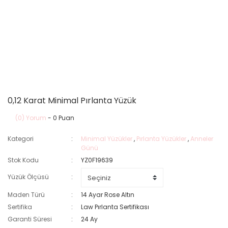
0,12 Karat Minimal Pırlanta Yüzük
(0) Yorum
- 0 Puan
Kategori
Minimal Yüzükler
,
Pırlanta Yüzükler
,
Anneler
Günü
Stok Kodu
YZ0F19639
Yüzük Ölçüsü
Maden Türü
14 Ayar Rose Altın
Sertifika
Law Pırlanta Sertifikası
Garanti Süresi
24 Ay