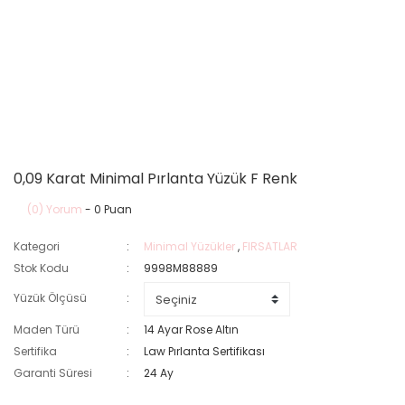
0,09 Karat Minimal Pırlanta Yüzük F Renk
(0) Yorum
- 0 Puan
Kategori
Minimal Yüzükler
,
FIRSATLAR
Stok Kodu
9998M88889
Yüzük Ölçüsü
Maden Türü
14 Ayar Rose Altın
Sertifika
Law Pırlanta Sertifikası
Garanti Süresi
24 Ay