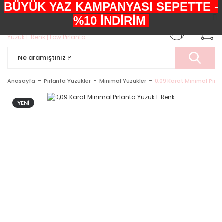
BÜYÜK YAZ KAMPANYASI SEPETTE -
+90552 303 05 29
%10 İNDİRİM
Anasayfa
Pırlanta Yüzükler
Minimal Yüzükler
0,09 Karat Minimal Pırl
YENİ