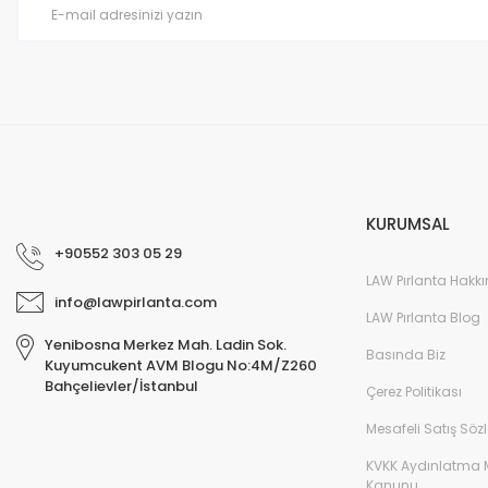
KURUMSAL
+90552 303 05 29
LAW Pırlanta Hakk
info@lawpirlanta.com
LAW Pırlanta Blog
Yenibosna Merkez Mah. Ladin Sok.
Basında Biz
Kuyumcukent AVM Blogu No:4M/Z260
Bahçelievler/İstanbul
Çerez Politikası
Mesafeli Satış Söz
KVKK Aydınlatma 
Kanunu