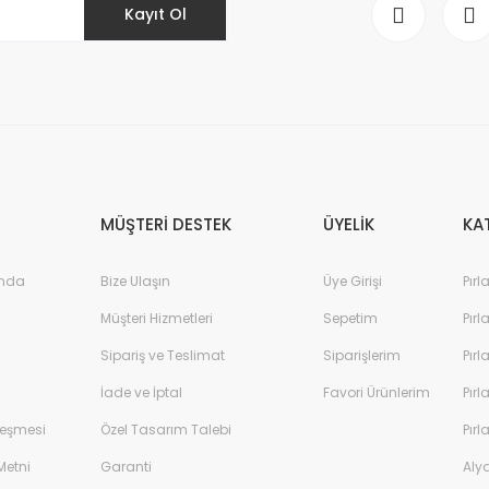
Kayıt Ol
MÜŞTERİ DESTEK
ÜYELİK
KA
ında
Bize Ulaşın
Üye Girişi
Pırl
Müşteri Hizmetleri
Sepetim
Pırl
Sipariş ve Teslimat
Siparişlerim
Pırl
İade ve İptal
Favori Ürünlerim
Pırl
leşmesi
Özel Tasarım Talebi
Pırl
Metni
Garanti
Aly