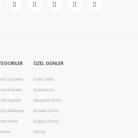
TEGORİLER
ÖZEL GÜNLER
anta Yüzükler
Evlilik Teklifi
anta Kolyeler
Yıldönümü
anta Küpeler
Sevgililer Günü
anta Bileklikler
Anneler Günü
anta Setler
Doğum Günü
anslar
Yılbaşı