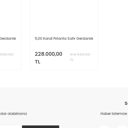
 Gerdanlık
5,00 Karat Pırlanta Safir Gerdanlık
228.000,00
.090,00
414.545,00
TL
TL
S
r olabilirsiniz.
Haber listemize