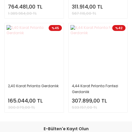
764.481,00 TL
311.914,00 TL
1.389.964,00 TL
567.116,00 TL
%45
%42
2,40 Karat Pırlanta Gerdanlık
4,44 Karat Pırlanta Fantezi
Gerdanlık
165.044,00 TL
307.899,00 TL
300.079,00 TL
533.157,00 TL
E-Bülten'e Kayıt Olun