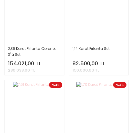
2,36 Karat Pırlanta Coronet
1,14 Karat Pırlanta Set
3'lü Set
154.021,00 TL
82.500,00 TL
280.038,00 TL
150.000,00 TL
%45
%45