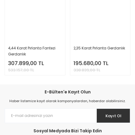
4,44 Karat Pırlanta Fantezi
2,35 Karat Pırlanta Gerdanlık
Gerdanlık
307.899,00 TL
195.680,00 TL
533.157,00 TL
338.839,00 TL
E-Bülten'e Kayıt Olun
Haber listemize kayıt olarak kampanyalardan, haberdar olabilirsiniz.
Kayıt Ol
Sosyal Medyada Bizi Takip Edin