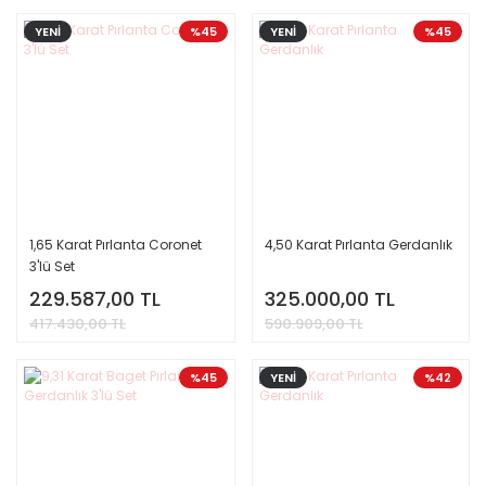
YENİ
%45
YENİ
%45
1,65 Karat Pırlanta Coronet
4,50 Karat Pırlanta Gerdanlık
3'lü Set
229.587,00 TL
325.000,00 TL
417.430,00 TL
590.909,00 TL
%45
YENİ
%42