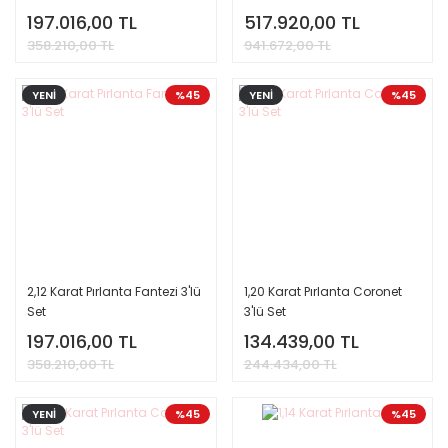
197.016,00 TL
517.920,00 TL
358.210,00 TL
941.672,00 TL
YENİ
%45
YENİ
%45
2,12 Karat Pırlanta Fantezi 3'lü
1,20 Karat Pırlanta Coronet
Set
3'lü Set
197.016,00 TL
134.439,00 TL
358.210,00 TL
244.434,00 TL
YENİ
%45
%45