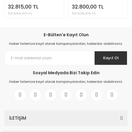
Sertifikalı
32.815,00 TL
32.800,00 TL
59.664,00 TL
59.636,00 TL
E-Bülten'e Kayıt Olun
Haber listemize kayıt olarak kampanyalardan, haberdar olabilirsiniz.
Kayıt Ol
Sosyal Medyada Bizi Takip Edin
Haber listemize kayıt olarak kampanyalardan, haberdar olabilirsiniz.
İLETİŞİM