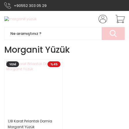
+90552 303 05 29
Morganit Yüzük
YENİ
%45
1,18 Karat Pırlantalı Damla
Morganit Yüzük