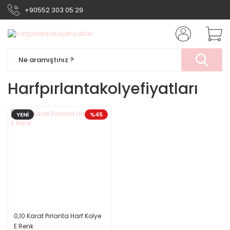
+90552 303 05 29
Harfpırlantakolyefiyatları
YENİ
%45
0,10 Karat Pırlanta Harf Kolye
E Renk