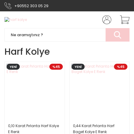
+90552 303 05 29
Harf Kolye
YENİ
%45
YENİ
%45
0,10 Karat Pırlanta Harf Kolye
0,44 Karat Pırlanta Harf
E Renk
Baget Kolye E Renk