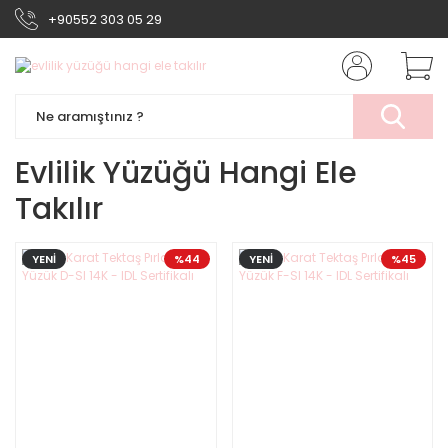
+90552 303 05 29
Evlilik Yüzüğü Hangi Ele
Takılır
YENİ
%44
YENİ
%45