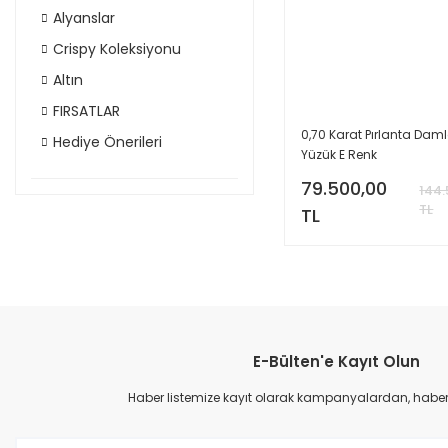
Alyanslar
Crispy Koleksiyonu
Altın
FIRSATLAR
0,70 Karat Pırlanta Dam
Hediye Önerileri
Yüzük E Renk
79.500,00
144
TL
TL
E-Bülten'e Kayıt Olun
Haber listemize kayıt olarak kampanyalardan, haberda