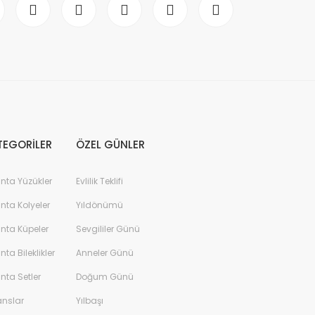
TEGORİLER
ÖZEL GÜNLER
anta Yüzükler
Evlilik Teklifi
anta Kolyeler
Yıldönümü
anta Küpeler
Sevgililer Günü
anta Bileklikler
Anneler Günü
anta Setler
Doğum Günü
anslar
Yılbaşı