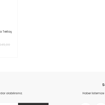
la Tektaş
.545,00
S
r olabilirsiniz.
Haber listemize