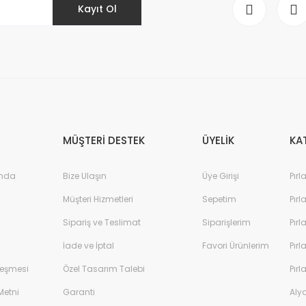
Kayıt Ol
MÜŞTERİ DESTEK
ÜYELİK
KA
ında
Bize Ulaşın
Üye Girişi
Pırl
Müşteri Hizmetleri
Sepetim
Pırl
Sipariş ve Teslimat
Siparişlerim
Pırl
İade ve İptal
Favori Ürünlerim
Pırl
leşmesi
Özel Tasarım Talebi
Pırl
Metni
Garanti
Aly