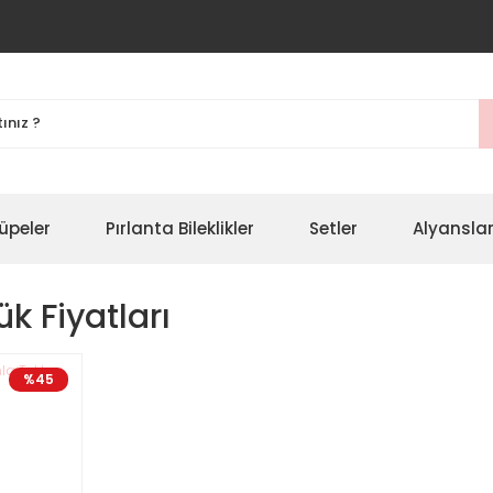
üpeler
Pırlanta Bileklikler
Setler
Alyansla
k Fiyatları
%45