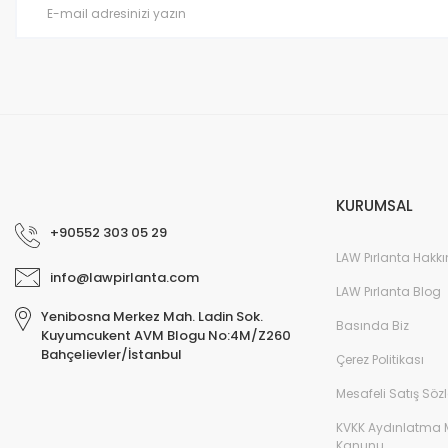
KURUMSAL
+90552 303 05 29
LAW Pırlanta Hakk
info@lawpirlanta.com
LAW Pırlanta Blog
Yenibosna Merkez Mah. Ladin Sok.
Basında Biz
Kuyumcukent AVM Blogu No:4M/Z260
Bahçelievler/İstanbul
Çerez Politikası
Mesafeli Satış Söz
KVKK Aydınlatma 
Kanunu