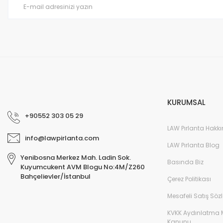
KURUMSAL
+90552 303 05 29
LAW Pırlanta Hakk
info@lawpirlanta.com
LAW Pırlanta Blog
Yenibosna Merkez Mah. Ladin Sok.
Basında Biz
Kuyumcukent AVM Blogu No:4M/Z260
Bahçelievler/İstanbul
Çerez Politikası
Mesafeli Satış Söz
KVKK Aydınlatma 
Kanunu