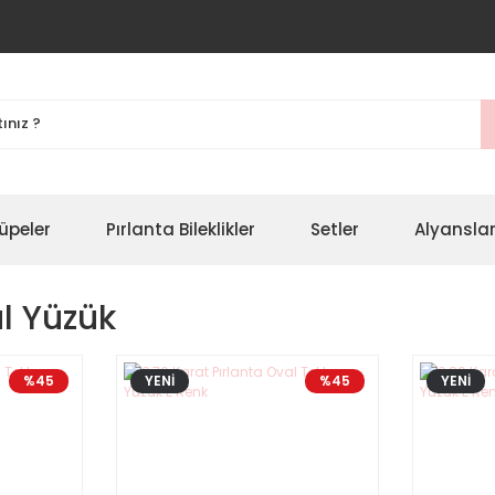
üpeler
Pırlanta Bileklikler
Setler
Alyansla
al Yüzük
%45
YENİ
%45
YENİ