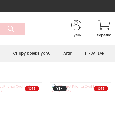
Üyelik
Sepetim
r
Crispy Koleksiyonu
Altın
FIRSATLAR
%45
YENİ
%45