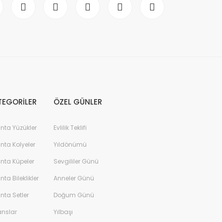
TEGORİLER
ÖZEL GÜNLER
anta Yüzükler
Evlilik Teklifi
anta Kolyeler
Yıldönümü
anta Küpeler
Sevgililer Günü
anta Bileklikler
Anneler Günü
anta Setler
Doğum Günü
anslar
Yılbaşı