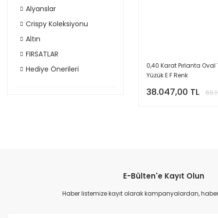
Alyanslar
Crispy Koleksiyonu
Altın
FIRSATLAR
0,40 Karat Pırlanta Oval
Hediye Önerileri
Yüzük E F Renk
38.047,00 TL
69.1
E-Bülten'e Kayıt Olun
Haber listemize kayıt olarak kampanyalardan, haberda