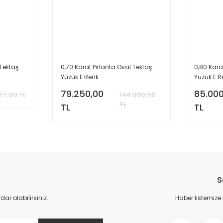
 Tektaş
0,70 Karat Pırlanta Oval Tektaş
0,80 Kara
Yüzük E Renk
Yüzük E R
79.250,00
85.000
77,00 TL
144.090,00
TL
TL
TL
S
r olabilirsiniz.
Haber listemize