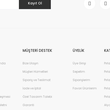
Kayıt Ol
MÜŞTERİ DESTEK
ÜYELİK
KA
ında
Bize Ulaşın
Üye Girişi
Pırl
Müşteri Hizmetleri
Sepetim
Pırl
Sipariş ve Teslimat
Siparişlerim
Pırl
İade ve İptal
Favori Ürünlerim
Pırl
leşmesi
Özel Tasarım Talebi
Pırl
Metni
Garanti
Aly