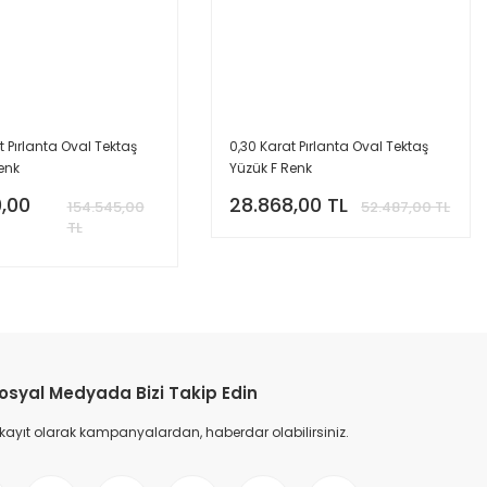
t Pırlanta Oval Tektaş
0,30 Karat Pırlanta Oval Tektaş
enk
Yüzük F Renk
,00
28.868,00 TL
154.545,00
52.487,00 TL
TL
osyal Medyada Bizi Takip Edin
 kayıt olarak kampanyalardan, haberdar olabilirsiniz.