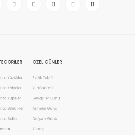
TEGORİLER
ÖZEL GÜNLER
anta Yüzükler
Evlilik Teklifi
anta Kolyeler
Yıldönümü
anta Küpeler
Sevgililer Günü
anta Bileklikler
Anneler Günü
anta Setler
Doğum Günü
anslar
Yılbaşı