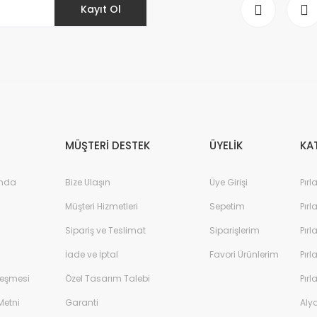
Kayıt Ol
MÜŞTERİ DESTEK
ÜYELİK
KA
ında
Bize Ulaşın
Üye Girişi
Pırl
Müşteri Hizmetleri
Sepetim
Pırl
Sipariş ve Teslimat
Siparişlerim
Pırl
İade ve İptal
Favori Ürünlerim
Pırl
leşmesi
Özel Tasarım Talebi
Pırl
Metni
Garanti
Aly