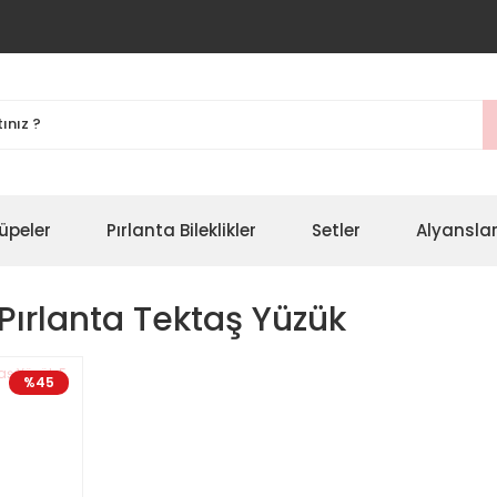
üpeler
Pırlanta Bileklikler
Setler
Alyansla
Pırlanta Tektaş Yüzük
%45