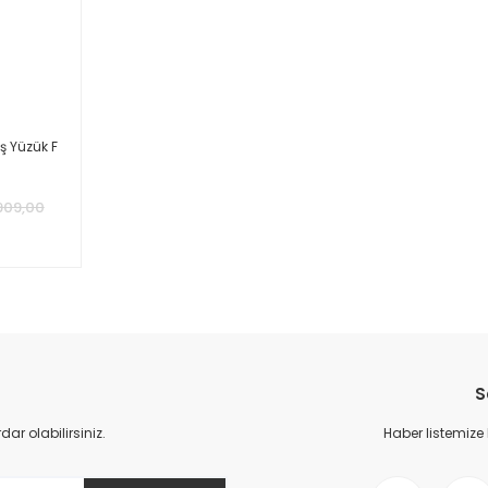
ş Yüzük F
909,00
S
r olabilirsiniz.
Haber listemize