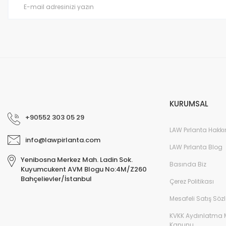
KURUMSAL
+90552 303 05 29
LAW Pırlanta Hakk
info@lawpirlanta.com
LAW Pırlanta Blog
Yenibosna Merkez Mah. Ladin Sok.
Basında Biz
Kuyumcukent AVM Blogu No:4M/Z260
Bahçelievler/İstanbul
Çerez Politikası
Mesafeli Satış Söz
KVKK Aydınlatma 
Kanunu