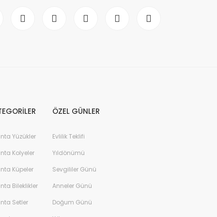
TEGORİLER
ÖZEL GÜNLER
anta Yüzükler
Evlilik Teklifi
anta Kolyeler
Yıldönümü
anta Küpeler
Sevgililer Günü
anta Bileklikler
Anneler Günü
anta Setler
Doğum Günü