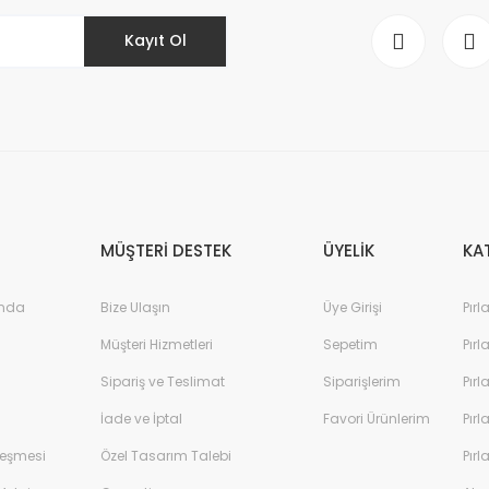
Kayıt Ol
MÜŞTERİ DESTEK
ÜYELİK
KA
ında
Bize Ulaşın
Üye Girişi
Pırl
Müşteri Hizmetleri
Sepetim
Pırl
Sipariş ve Teslimat
Siparişlerim
Pırl
İade ve İptal
Favori Ürünlerim
Pırl
leşmesi
Özel Tasarım Talebi
Pırl