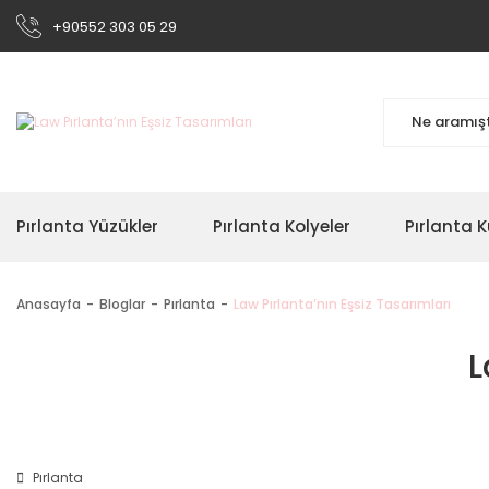
+90552 303 05 29
Pırlanta Yüzükler
Pırlanta Kolyeler
Pırlanta K
Anasayfa
Bloglar
Pırlanta
Law Pırlanta’nın Eşsiz Tasarımları
L
Pırlanta