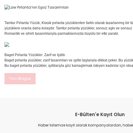
Tamtur Pırlanta Yüzük, Klasik pırlanta yüzüklerden farklı olarak tasarlanmış bir tü
yüzüklere oranla daha kolaydır. Tamtur pırlanta yüzükler, sonsuz aşkı ve sonsuz se
Romantik ve sihirli tasarımlarıyla parmaklarınızda büyülü bir etki yaratır.
Baget Pırlanta Yüzükler: Zarif ve Işıltılı
Baget pırlanta yüzükler, zarif tasarımları ve ışıltılı taşlarıyla dikkat çeker. Bu yü
Bu baget pırlanta yüzükler, ışıltılarıyla göz kamaştırmak isteyen kadınlar için ide
Tüm Bloglar
E-Bülten'e Kayıt Olun
Haber listemize kayıt olarak kampanyalardan, haberda