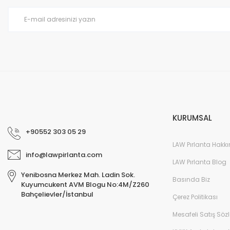
KURUMSAL
+90552 303 05 29
LAW Pırlanta Hakk
info@lawpirlanta.com
LAW Pırlanta Blog
Yenibosna Merkez Mah. Ladin Sok.
Basında Biz
Kuyumcukent AVM Blogu No:4M/Z260
Bahçelievler/İstanbul
Çerez Politikası
Mesafeli Satış Söz