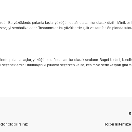
rdür. Bu yüzüklerde pırlanta taşlar yüzüğün etrafında tam tur olarak dizilir. Minik pı
vgiyi sembolize eder. Tasarımcılar, bu yüzüklerde ışıltı ve zarafeti ön planda tutara
züklerde pırlanta taşlar, yüzüğün etrafında tam tur olarak sıralanır. Baget kesimi, kendi
al seçeneklerdir. Unutmayın ki pırlanta seçerken kalite, kesim ve sertifikasyon gibi f
S
r olabilirsiniz.
Haber listemize