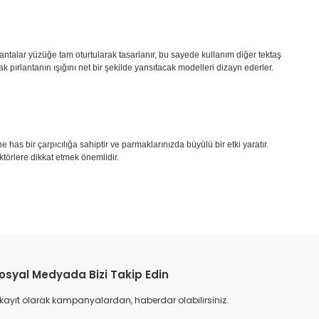
rlantalar yüzüğe tam oturtularak tasarlanır, bu sayede kullanım diğer tektaş
k pırlantanın ışığını net bir şekilde yansıtacak modelleri dizayn ederler.
ne has bir çarpıcılığa sahiptir ve parmaklarınızda büyülü bir etki yaratır.
aktörlere dikkat etmek önemlidir.
osyal Medyada Bizi Takip Edin
 kayıt olarak kampanyalardan, haberdar olabilirsiniz.