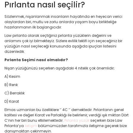
Pırlanta nasıl seçilir?
Sözlenmek, nişanlanmak insanların hayatında en heyecan verici
olaylardan biri, mutlu ve zorlu anlarda yaşam boyu birlikteliğe
hazırlanmanın ilk başlangıcıdır.
Law pırlanta olarak seçtiğiniz pırlanta yüzüklerin değerini ve
anlamını çok iyi bilmekteyiz. Sizlere evlilik teklifi için seçeceğiniz bir
yüzüğün nasıl seçileceği konusunda aşağıda ipuçları listesini
düzenledik.
Pırlanta Seçimi nasıl olmalıdır?
Nişan yüzüğünüzü seçerken aşağıdaki 4 nitelik çok önemlidir;
A) Kesim
B) Renk
C) Berraklık
D) Karat
Elmas uzmanları bu özelliklere ‘’ 4C ‘’ demektedir. Pırlantanın genel
kalitesi ve değeri Karat ve Parlaklığı ile belirlenir, verdiği ışık miktarı Dört
C’nin her biri bunu etkilemektedir.
Pırlanta yüzük
seçerken bize Law
Pırlanta’ya
iletişim
bölümümüzden tarafımızla iletişime geçerek bize
danışmaktan çekinmeyin.