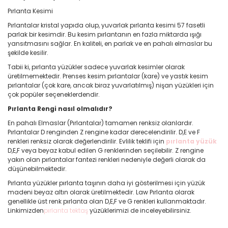
Pırlanta Kesimi
Pırlantalar kristal yapıda olup, yuvarlak pırlanta kesimi 57 fasetli
parlak bir kesimdir. Bu kesim pırlantanın en fazla miktarda ışığı
yansıtmasını sağlar. En kaliteli, en parlak ve en pahalı elmaslar bu
şekilde kesilir.
Tabii ki, pırlanta yüzükler sadece yuvarlak kesimler olarak
üretilmemektedir. Prenses kesim pırlantalar (kare) ve yastık kesim
pırlantalar (çok kare, ancak biraz yuvarlatılmış) nişan yüzükleri için
çok popüler seçeneklerdendir.
Pırlanta Rengi nasıl olmalıdır?
En pahalı Elmaslar (Pırlantalar) tamamen renksiz olanlardır.
Pırlantalar D renginden Z rengine kadar derecelendirilir. D,E ve F
renkleri renksiz olarak değerlendirilir. Evlilik teklifi için
pırlanta yüzük
D,E,F veya beyaz kabul edilen G renklerinden seçilebilir. Z rengine
yakın olan pırlantalar fantezi renkleri nedeniyle değerli olarak da
düşünebilmektedir.
Pırlanta yüzükler pırlanta taşının daha iyi gösterilmesi için yüzük
madeni beyaz altın olarak üretilmektedir. Law Pırlanta olarak
genellikle üst renk pırlanta olan D,E,F ve G renkleri kullanmaktadır.
Linkimizden
pırlanta tektaş
yüzüklerimizi de inceleyebilirsiniz.