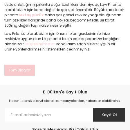
Üstte anlattığımız pırlanta değer özelliklerinden ziyade Law Pırlanta
olarak bizim için karat değeride çok çok önemlidir. Büyük karatta bir
pırlanta
tektaş yüzük
daha çok görsel zevk kaynağı olduğundan
tüm özellikler haricinde daha çok rağbet görmektedir. Bir karat
200mg değerli taş malzemesine eşittir.
Law Pırlanta olarak bizim için önemli olan gereksinimlerinize
zevkinize uygun olan bir pırlanta tercih ederek paranızın karşılığını
almanızdır.
Müşteri hizmetleri
kanallarımızdan sizlere uygun bir
ürüne yönlendirilmesini istemekten çekinmeyiniz.
Tüm Bloglar
E-Bülten'e Kayıt Olun
Haber listemize kayıt olarak kampanyalardan, haberdar olabilirsiniz.
Kayıt Ol
Sosyal Medyada Bizi Takip Edin