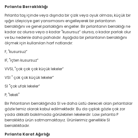
Pırlanta Berraklıklığı
Pırlanta taş içinde veya dışında bir çizik veya oyuk olması, küçük bir
ışığın izleyiciye geri yansımasını engelleyerek bir pırlantanın
berraklığını ve genel parlaklığını engeller. Bir pırlantanın berraklığı ne
kadar az olursa veya o kadar "kusursuz” olursa, o kadar parlak olur
ve bu nedenle daha pahalıdır. Aşağıda bir pırlantanın berraklığını
ölçmek için kullanılan harf notlarıdır:
F, "kusursuz”
IF, "içten kusursuz”
VVSI, "çok çok çok küçük lekeler”
VSI " çok çok küçük lekeler”
SI "çok ufak lekeler”
P, "lekeli"
Bir Pırlantanın berraklığında SI ve daha üstü dereceli olan pırlantalar
gözle temiz olarak kabul edilmektedir. Bu da çıplak gözle çok zor
yada dikkatli bakılmada görülebilen lekelerdir. Law pırlanta P
berraklıkta ürün satmamaktayız. Ürünlerimiz genellikle SI
berraklıktadır.
Pırlanta Karat Ağırlığı