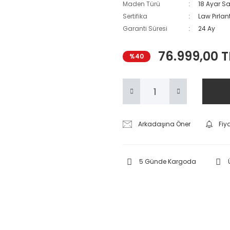
Maden Türü
18 Ayar Sar
Sertifika
Law Pırlant
Garanti Süresi
24 Ay
76.999,00 T
%40
Arkadaşına Öner
Fiy
5 Günde Kargoda