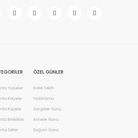
TEGORİLER
ÖZEL GÜNLER
anta Yüzükler
Evlilik Teklifi
anta Kolyeler
Yıldönümü
anta Küpeler
Sevgililer Günü
anta Bileklikler
Anneler Günü
anta Setler
Doğum Günü