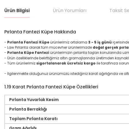
Ürün Bilgisi
Ürün Yorumları
Taksit S
Pırlanta Fantezi Küpe Hakkında
-
Pırlanta Fantezi Küpe
ürünlerimiz ortalama
3 - 5 iş günü
içerisind
- Law Pırlanta olarak tüm mücevher ürünlerimizde
doğal gerçek pırla
-
Pırlanta Küpe Fantezi
ürünlerimizin pırlanta taşları konularında u
- Ürün özelliklerinde belirttiğimiz altın gramajlarında üretimden kaynakl
- Tüm ürünlerimiz
sigortalanarak ücretsiz kargo
ile tarafınıza sorun
- İlgilenmekte olduğunuz ürünümüzü istediğiniz karat ağırlığında ve altın ma
1.19 Karat Pırlanta Fantezi Küpe Özellikleri
Pırlanta Yuvarlak Kesim
Pırlanta Berraklığı
Toplam Pırlanta Karatı
Gram Ağırlığı