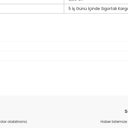
5 İş Günü İçinde Sigortalı Karg
da yetersiz gördüğünüz noktaları öneri formunu kullanarak tarafımıza il
Bu ürüne ilk yorumu siz yapın!
S
Yorum Yaz
r olabilirsiniz.
Haber listemize