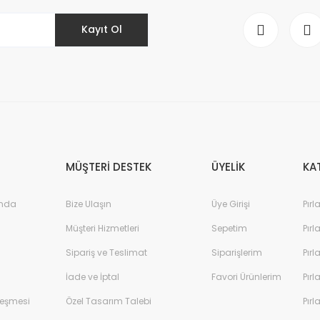
Kayıt Ol
Gönder
MÜŞTERİ DESTEK
ÜYELİK
KA
ında
Bize Ulaşın
Üye Girişi
Pırl
Müşteri Hizmetleri
Sepetim
Pırl
Sipariş ve Teslimat
Siparişlerim
Pırl
İade ve İptal
Favori Ürünlerim
Pırl
leşmesi
Özel Tasarım Talebi
Pırl