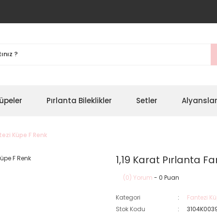
üpeler
Pırlanta Bileklikler
Setler
Alyansla
ntezi Küpe F Renk
1,19 Karat Pırlanta F
(0) Yorum
- 0 Puan
Kategori
Fantezi Kü
Stok Kodu
3104K003