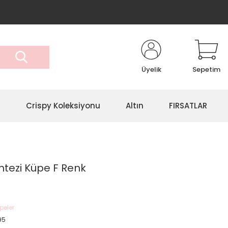
Üyelik
Sepetim
r
Crispy Koleksiyonu
Altın
FIRSATLAR
antezi Küpe F Renk
peler
95