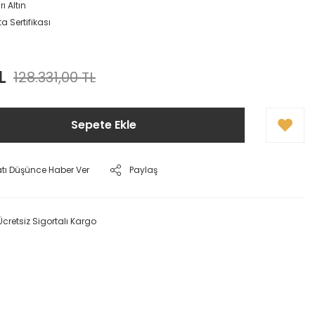
ı Altın
a Sertifikası
L
128.331,00 TL
Sepete Ekle
atı Düşünce Haber Ver
Paylaş
Ücretsiz Sigortalı Kargo