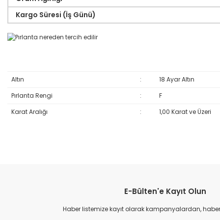
Kargo Süresi (İş Günü)
Altın
:
18 Ayar Altın
Pırlanta Rengi
:
F
Karat Aralığı
:
1,00 Karat ve Üzeri
Bu ürünün fiyat bilgisi, resim, ürün açıklamalarında ve diğer konular
Görüş ve önerileriniz için teşekkür ederiz.
E-Bülten'e Kayıt Olun
Ürün resmi kalitesiz, bozuk veya görüntülenemiyor.
Ürün açıklamasında eksik bilgiler bulunuyor.
Haber listemize kayıt olarak kampanyalardan, haberda