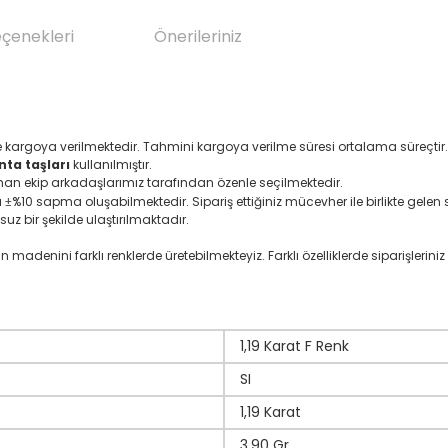
eçenekleri
Önerileriniz
e kargoya verilmektedir. Tahmini kargoya verilme süresi ortalama süreçtir.
nta taşları
kullanılmıştır.
zman ekip arkadaşlarımız tarafından özenle seçilmektedir.
ı
%10 sapma oluşabilmektedir. Sipariş ettiğiniz mücevher ile birlikte gelen se
±
suz bir şekilde ulaştırılmaktadır.
denini farklı renklerde üretebilmekteyiz. Farklı özelliklerde siparişleriniz i
1,19 Karat F Renk
SI
1,19 Karat
3,90 Gr.