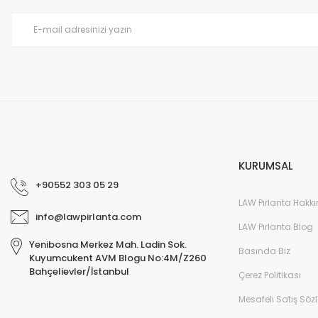
Ürün bilgilerinde hatalar bulunuyor.
Ürün fiyatı diğer sitelerden daha pahalı.
Bu ürüne benzer farklı alternatifler olmalı.
KURUMSAL
+90552 303 05 29
LAW Pırlanta Hakk
info@lawpirlanta.com
LAW Pırlanta Blog
Yenibosna Merkez Mah. Ladin Sok.
Basında Biz
Kuyumcukent AVM Blogu No:4M/Z260
Bahçelievler/İstanbul
Çerez Politikası
Mesafeli Satış Söz