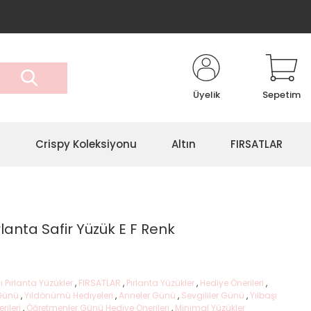
Üyelik
Sepetim
r
Crispy Koleksiyonu
Altın
FIRSATLAR
rlanta Safir Yüzük E F Renk
ı Pırlanta Yüzükler
,
FIRSATLAR
,
Pırlanta Yüzükler
,
Hediye Önerileri
,
 Günü
,
Yıldönümü Hediyeleri
,
Anneler Günü
,
Sevgililer Günü
,
Yılbaşı
rileri
,
Öğretmenler Günü Hediye Önerileri
,
Minimal Yüzükler