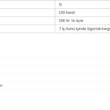
SI
1,00 Karat
1,58 Gr. 14 Ayar
7 İş Günü İçinde Sigortalı Karg
sı