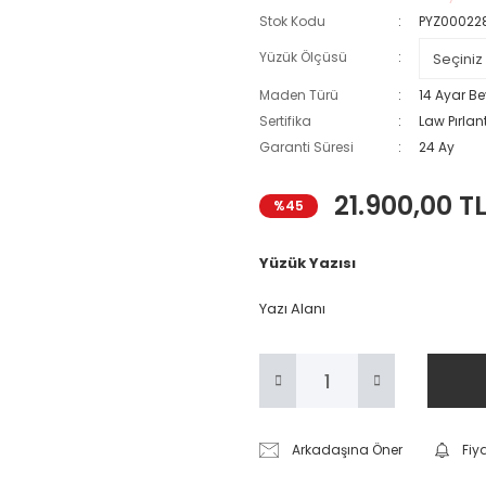
Stok Kodu
PYZ00022
Yüzük Ölçüsü
Maden Türü
14 Ayar Be
Sertifika
Law Pırlant
Garanti Süresi
24 Ay
21.900,00 T
%45
Yüzük Yazısı
Yazı Alanı
Arkadaşına Öner
Fiy