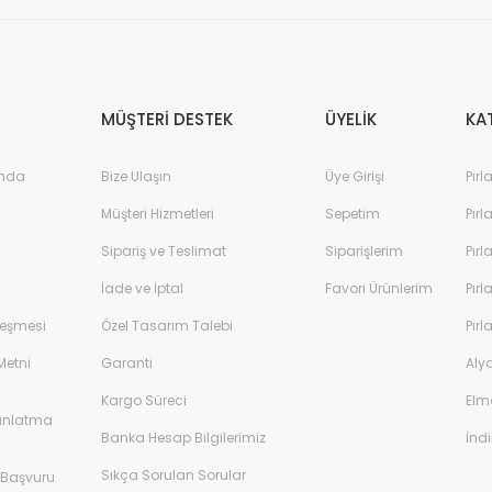
MÜŞTERİ DESTEK
ÜYELİK
KA
%45
ında
Bize Ulaşın
Üye Girişi
Pırl
Müşteri Hizmetleri
Sepetim
Pırl
Sipariş ve Teslimat
Siparişlerim
Pırl
İade ve İptal
Favori Ürünlerim
Pırl
leşmesi
Özel Tasarım Talebi
Pırl
Metni
Garanti
Aly
Kargo Süreci
Elm
afir Yüzük F Renk
dınlatma
Banka Hesap Bilgilerimiz
İndi
44.463,00 TL
Sıkça Sorulan Sorular
 Başvuru