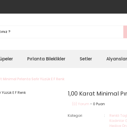
üpeler
Pırlanta Bileklikler
Setler
Alyansla
at Minimal Pırlanta Safir Yüzük E F Renk
1,00 Karat Minimal Pı
(0) Yorum
- 0 Puan
Kategori
Renkli Taşl
Kadınlar
Hediye Öne