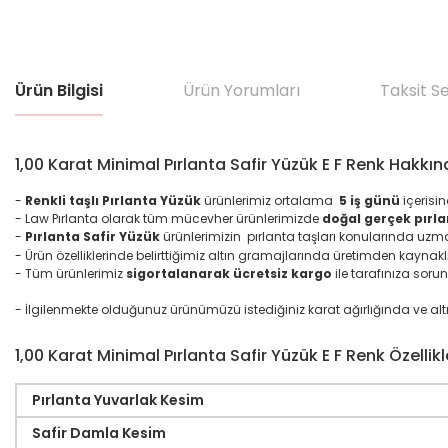
Ürün Bilgisi
Ürün Yorumları
Taksit S
1,00 Karat Minimal Pırlanta Safir Yüzük E F Renk Hakkı
-
Renkli taşlı Pırlanta Yüzük
ürünlerimiz ortalama
5 iş günü
içerisi
- Law Pırlanta olarak tüm mücevher ürünlerimizde
doğal gerçek pırla
-
Pırlanta Safir Yüzük
ürünlerimizin pırlanta taşları konularında uzm
- Ürün özelliklerinde belirttiğimiz altın gramajlarında üretimden kaynakl
- Tüm ürünlerimiz
sigortalanarak ücretsiz kargo
ile tarafınıza sorun
- İlgilenmekte olduğunuz ürünümüzü istediğiniz karat ağırlığında ve altın ma
1,00 Karat Minimal Pırlanta Safir Yüzük E F Renk Özellikl
Pırlanta Yuvarlak Kesim
Safir Damla Kesim