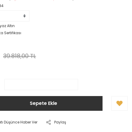
84
yaz Altın
a Sertifikası
L
39.818,00 TL
Sepete Ekle
atı Düşünce Haber Ver
Paylaş