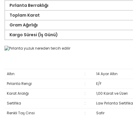
Pırlanta Berraklığı
Toplam Karat
Gram Ağırlığı
Kargo Süresi (İş Günü)
Altın
:
14 Ayar Altın
Pırlanta Rengi
:
E/F
Karat Aralığı
:
1,00 Karat ve Üzeri
Sertifika
:
Law Pırlanta Sertifika
Renkli Taş Cinsi
:
Safir