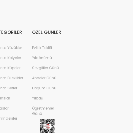
2,27 Karat Pırlantalı Aqua Safir Crispy Yüzük F Renk
27.768,00 TL
50.488,00 TL
TEGORİLER
ÖZEL GÜNLER
anta Yüzükler
Evlilik Teklifi
anta Kolyeler
Yıldönümü
anta Küpeler
Sevgililer Günü
anta Bileklikler
Anneler Günü
anta Setler
Doğum Günü
anslar
Yılbaşı
aslar
Öğretmenler
Günü
rimdekiler