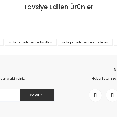
Tavsiye Edilen Ürünler
da yetersiz gördüğünüz noktaları öneri formunu kullanarak tarafımıza il
Bu ürüne ilk yorumu siz yapın!
%45
YENİ
%45
Yorum Yaz
safir pırlanta yüzük fiyatları
safir pırlanta yüzük modelleri
S
r olabilirsiniz.
Haber listemize
Gönder
Kayıt Ol
Safir Yüzük F Renk
0,97 Karat Pırlantalı Safir Yüzük F Renk
24.900,00 TL
76.363,00 TL
45.272,00 TL