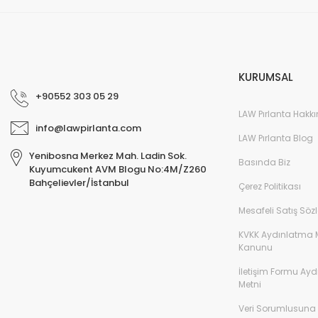
KURUMSAL
YENİ
%45
+90552 303 05 29
LAW Pırlanta Hakk
info@lawpirlanta.com
LAW Pırlanta Blog
Yenibosna Merkez Mah. Ladin Sok.
Basında Biz
Kuyumcukent AVM Blogu No:4M/Z260
Bahçelievler/İstanbul
Çerez Politikası
Mesafeli Satış Söz
KVKK Aydınlatma 
Kanunu
1,72 Karat Pırlantalı Safir Yüzük F Renk
0,70 Karat Pırlantalı S
İletişim Formu Ay
Metni
46.250,00 TL
84.090,00 TL
24.455,00 TL
Veri Sorumlusuna