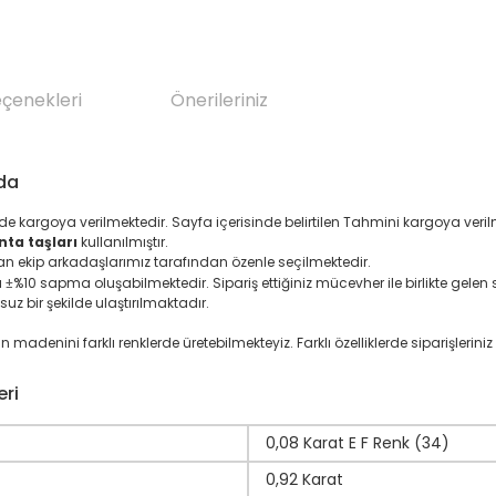
eçenekleri
Önerileriniz
nda
nde kargoya verilmektedir. Sayfa içerisinde belirtilen Tahmini kargoya ver
nta taşları
kullanılmıştır.
an ekip arkadaşlarımız tarafından özenle seçilmektedir.
ı
%10 sapma oluşabilmektedir. Sipariş ettiğiniz mücevher ile birlikte gelen se
±
suz bir şekilde ulaştırılmaktadır.
denini farklı renklerde üretebilmekteyiz. Farklı özelliklerde siparişleriniz i
eri
0,08 Karat E F Renk (34)
0,92 Karat