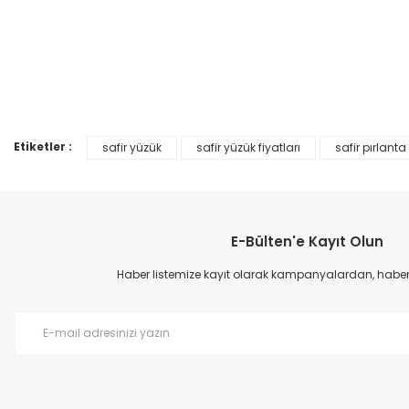
Bu ürünün fiyat bilgisi, resim, ürün açıklamalarında ve diğer konular
Görüş ve önerileriniz için teşekkür ederiz.
Ürün resmi kalitesiz, bozuk veya görüntülenemiyor.
YENİ
%45
YENİ
Ürün açıklamasında eksik bilgiler bulunuyor.
Ürün bilgilerinde hatalar bulunuyor.
Etiketler :
safir yüzük
safir yüzük fiyatları
safir pırlanta
Ürün fiyatı diğer sitelerden daha pahalı.
Bu ürüne benzer farklı alternatifler olmalı.
E-Bülten'e Kayıt Olun
Haber listemize kayıt olarak kampanyalardan, haberda
2,29 Karat Pırlantalı Safir Yüzük F Renk
2,29 Karat Pırlantalı 
42.000,00 TL
42.000,00 TL
76.363,00 TL