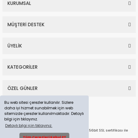
KURUMSAL
MÜŞTERİ DESTEK
ÜYELİK
KATEGORİLER
ÖZEL GÜNLER
Bu web sitesi çerezler kullanılır. Sizlere
daha iyi hizmet sunabilmek için web
sitemizde çerezler kullanılmaktadır. Detaylı
bilgi için tıklayınız.
Detaylı bilgi için tıklayınız.
© Tüm Hakları Saklıdır. Kredi kartı bilgileriniz 256bit SSL sertifikası ile
korunmaktadır.
Tüm Çerezleri Kabul ET