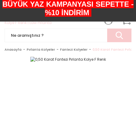
BÜYÜK YAZ KAMPANYASI SEPETTE -
+90552 303 05 29
%10 İNDİRİM
Anasayfa
Pırlanta Kolyeler
Fantezi Kolyeler
0,50 Karat Fantezi Pırlan