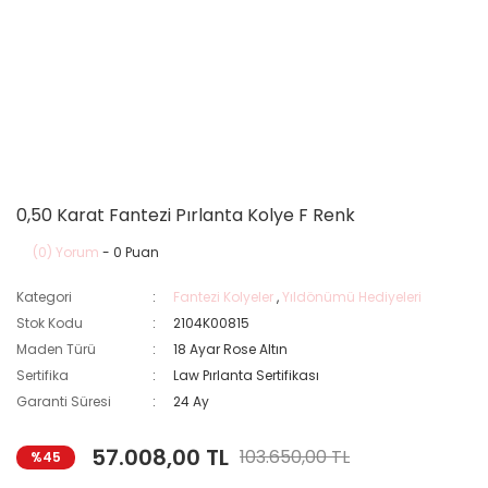
0,50 Karat Fantezi Pırlanta Kolye F Renk
(0) Yorum
- 0 Puan
Kategori
Fantezi Kolyeler
,
Yıldönümü Hediyeleri
Stok Kodu
2104K00815
Maden Türü
18 Ayar Rose Altın
Sertifika
Law Pırlanta Sertifikası
Garanti Süresi
24 Ay
57.008,00 TL
103.650,00 TL
%45