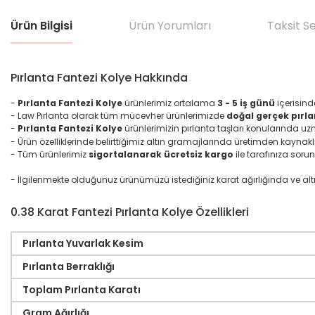
Ürün Bilgisi
Ürün Yorumları
Taksit S
Pırlanta Fantezi Kolye Hakkında
-
Pırlanta Fantezi Kolye
ürünlerimiz ortalama
3 - 5 iş günü
içerisind
- Law Pırlanta olarak tüm mücevher ürünlerimizde
doğal gerçek pırla
-
Pırlanta
Fantezi
Kolye
ürünlerimizin pırlanta taşları konularında u
- Ürün özelliklerinde belirttiğimiz altın gramajlarında üretimden kaynakl
- Tüm ürünlerimiz
sigortalanarak ücretsiz kargo
ile tarafınıza sorun
- İlgilenmekte olduğunuz ürünümüzü istediğiniz karat ağırlığında ve altın ma
0.38 Karat Fantezi Pırlanta Kolye Özellikleri
Pırlanta Yuvarlak Kesim
Pırlanta Berraklığı
Toplam Pırlanta Karatı
Gram Ağırlığı