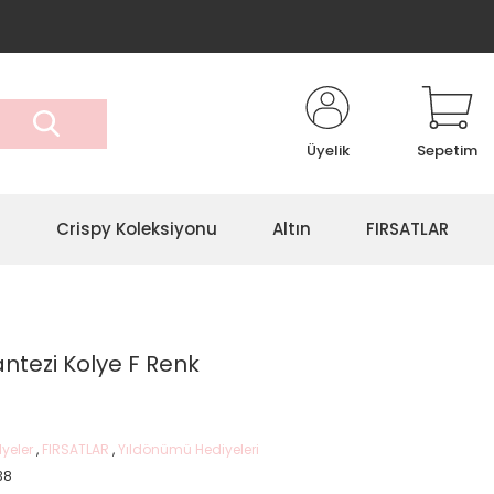
Üyelik
Sepetim
r
Crispy Koleksiyonu
Altın
FIRSATLAR
antezi Kolye F Renk
lyeler
,
FIRSATLAR
,
Yıldönümü Hediyeleri
38