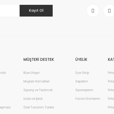
Kayıt Ol
Gönder
MÜŞTERİ DESTEK
ÜYELİK
KA
ında
Bize Ulaşın
Üye Girişi
Pırl
Müşteri Hizmetleri
Sepetim
Pırl
Sipariş ve Teslimat
Siparişlerim
Pırl
İade ve İptal
Favori Ürünlerim
Pırl
leşmesi
Özel Tasarım Talebi
Pırl