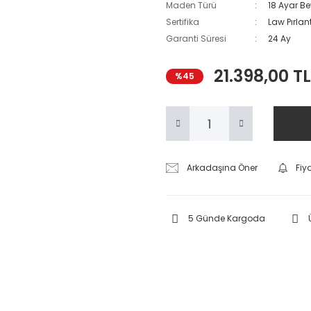
Maden Türü
18 Ayar Be
Sertifika
Law Pırlant
Garanti Süresi
24 Ay
21.398,00 TL
%45
Arkadaşına Öner
Fiy
5 Günde Kargoda