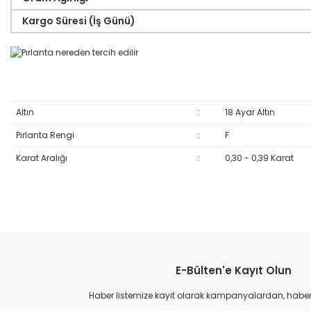
Kargo Süresi (İş Günü)
Altın
:
18 Ayar Altın
Pırlanta Rengi
:
F
Karat Aralığı
:
0,30 - 0,39 Karat
Bu ürünün fiyat bilgisi, resim, ürün açıklamalarında ve diğer konular
Görüş ve önerileriniz için teşekkür ederiz.
E-Bülten'e Kayıt Olun
Ürün resmi kalitesiz, bozuk veya görüntülenemiyor.
Ürün açıklamasında eksik bilgiler bulunuyor.
Haber listemize kayıt olarak kampanyalardan, haberda