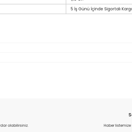
5 İş Günü İçinde Sigortalı Karg
da yetersiz gördüğünüz noktaları öneri formunu kullanarak tarafımıza il
Bu ürüne ilk yorumu siz yapın!
S
Yorum Yaz
r olabilirsiniz.
Haber listemize