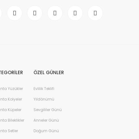
TEGORİLER
ÖZEL GÜNLER
anta Yüzükler
Evlilik Teklifi
anta Kolyeler
Yıldönümü
anta Küpeler
Sevgililer Günü
anta Bileklikler
Anneler Günü
anta Setler
Doğum Günü