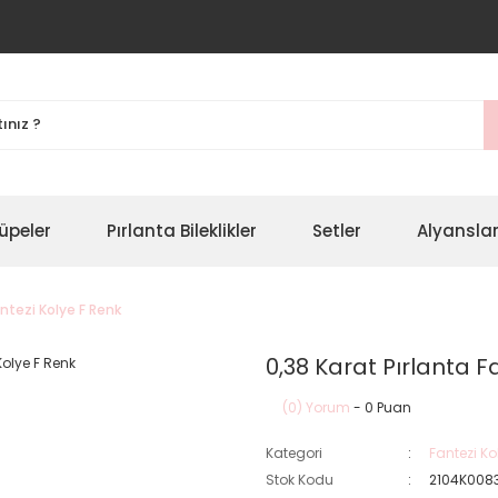
üpeler
Pırlanta Bileklikler
Setler
Alyansla
antezi Kolye F Renk
0,38 Karat Pırlanta F
(0) Yorum
- 0 Puan
Kategori
Fantezi Ko
Stok Kodu
2104K008