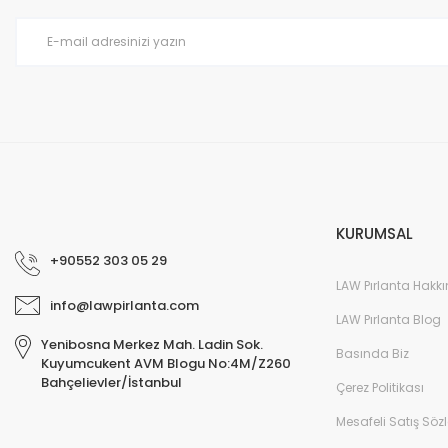
Ürün bilgilerinde hatalar bulunuyor.
Ürün fiyatı diğer sitelerden daha pahalı.
Bu ürüne benzer farklı alternatifler olmalı.
KURUMSAL
+90552 303 05 29
LAW Pırlanta Hakk
info@lawpirlanta.com
LAW Pırlanta Blog
Yenibosna Merkez Mah. Ladin Sok.
Basında Biz
Kuyumcukent AVM Blogu No:4M/Z260
Bahçelievler/İstanbul
Çerez Politikası
Mesafeli Satış Söz