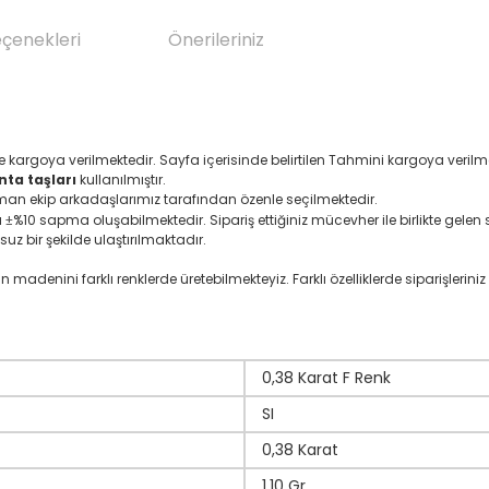
eçenekleri
Önerileriniz
e kargoya verilmektedir. Sayfa içerisinde belirtilen Tahmini kargoya veri
nta taşları
kullanılmıştır.
zman ekip arkadaşlarımız tarafından özenle seçilmektedir.
ı
%10 sapma oluşabilmektedir. Sipariş ettiğiniz mücevher ile birlikte gelen se
±
suz bir şekilde ulaştırılmaktadır.
denini farklı renklerde üretebilmekteyiz. Farklı özelliklerde siparişleriniz i
0,38 Karat F Renk
SI
0,38 Karat
1,10 Gr.