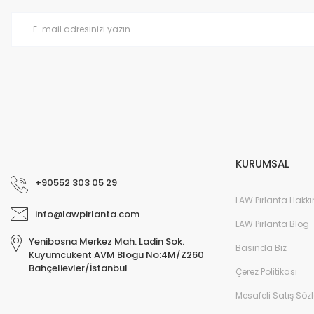
Ürün bilgilerinde hatalar bulunuyor.
Ürün fiyatı diğer sitelerden daha pahalı.
Bu ürüne benzer farklı alternatifler olmalı.
KURUMSAL
+90552 303 05 29
LAW Pırlanta Hakk
info@lawpirlanta.com
LAW Pırlanta Blog
Yenibosna Merkez Mah. Ladin Sok.
Basında Biz
Kuyumcukent AVM Blogu No:4M/Z260
Bahçelievler/İstanbul
Çerez Politikası
Mesafeli Satış Söz