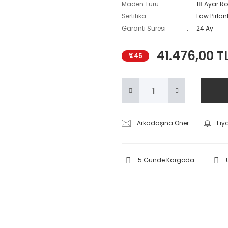
Maden Türü
18 Ayar Ro
Sertifika
Law Pırlant
Garanti Süresi
24 Ay
41.476,00 T
%45
Arkadaşına Öner
Fiy
5 Günde Kargoda