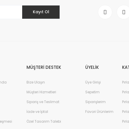
Kayıt Ol
Gönder
MÜŞTERİ DESTEK
ÜYELİK
KA
ında
Bize Ulaşın
Üye Girişi
Pırl
Müşteri Hizmetleri
Sepetim
Pırl
Sipariş ve Teslimat
Siparişlerim
Pırl
İade ve İptal
Favori Ürünlerim
Pırl
leşmesi
Özel Tasarım Talebi
Pırl