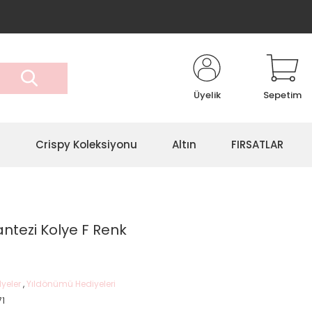
Üyelik
Sepetim
r
Crispy Koleksiyonu
Altın
FIRSATLAR
antezi Kolye F Renk
lyeler
,
Yıldönümü Hediyeleri
71