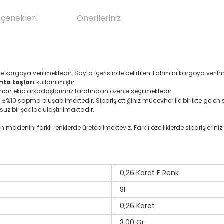
eçenekleri
Önerileriniz
de kargoya verilmektedir. Sayfa içerisinde belirtilen Tahmini kargoya veri
nta taşları
kullanılmıştır.
zman ekip arkadaşlarımız tarafından özenle seçilmektedir.
ı
%10 sapma oluşabilmektedir. Sipariş ettiğiniz mücevher ile birlikte gelen se
±
suz bir şekilde ulaştırılmaktadır.
denini farklı renklerde üretebilmekteyiz. Farklı özelliklerde siparişleriniz i
0,26 Karat F Renk
SI
0,26 Karat
3,00 Gr.