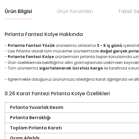
Ürün Bilgisi
Ürün Yorumları
Taksit S
Pırlanta Fantezi Kolye Hakkında
-
Pırlanta Fantezi Yüzük
ürünlerimiz ortalama
3 - 5 iş günü
içerisin
- Law Pırlanta olarak tüm mücevher ürünlerimizde
doğal gerçek pırla
-
Pırlanta
Fantezi
Kolye
ürünlerimizin pırlanta taşları konularında u
- Ürün özelliklerinde belirttiğimiz altın gramajlarında üretimden kaynakl
- Tüm ürünlerimiz
sigortalanarak ücretsiz kargo
ile tarafınıza sorun
- İlgilenmekte olduğunuz ürünümüzü istediğiniz karat ağırlığında ve altın ma
0.26 Karat Fantezi Pırlanta Kolye Özellikleri
Pırlanta Yuvarlak Kesim
Pırlanta Berraklığı
Toplam Pırlanta Karatı
Gram Ağırlığı