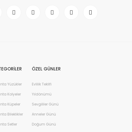
TEGORİLER
ÖZEL GÜNLER
anta Yüzükler
Evlilik Teklifi
anta Kolyeler
Yıldönümü
anta Küpeler
Sevgililer Günü
anta Bileklikler
Anneler Günü
anta Setler
Doğum Günü