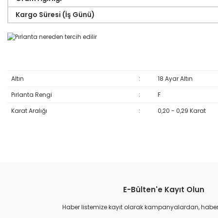
Kargo Süresi (İş Günü)
Altın
:
18 Ayar Altın
Pırlanta Rengi
:
F
Karat Aralığı
:
0,20 - 0,29 Karat
Bu ürünün fiyat bilgisi, resim, ürün açıklamalarında ve diğer konular
Görüş ve önerileriniz için teşekkür ederiz.
E-Bülten'e Kayıt Olun
Ürün resmi kalitesiz, bozuk veya görüntülenemiyor.
Ürün açıklamasında eksik bilgiler bulunuyor.
Haber listemize kayıt olarak kampanyalardan, haberda