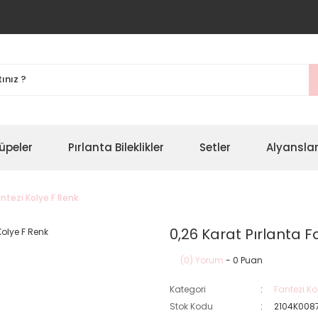
üpeler
Pırlanta Bileklikler
Setler
Alyansla
antezi Kolye F Renk
0,26 Karat Pırlanta F
(0) Yorum
- 0 Puan
Kategori
Fantezi Ko
Stok Kodu
2104K008