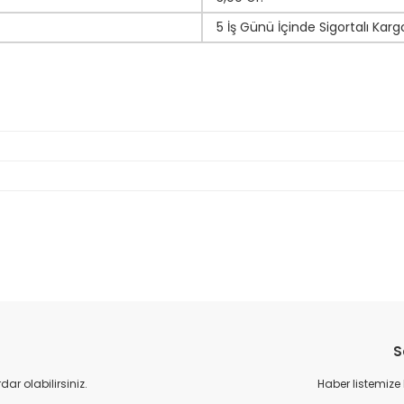
5 İş Günü İçinde Sigortalı Karg
da yetersiz gördüğünüz noktaları öneri formunu kullanarak tarafımıza il
Bu ürüne ilk yorumu siz yapın!
S
Yorum Yaz
r olabilirsiniz.
Haber listemize