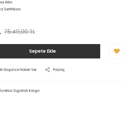
se Altın
a Sertifikası
L
75.411,00 TL
Sepete Ekle
atı Düşünce Haber Ver
Paylaş
Ücretsiz Sigortalı Kargo