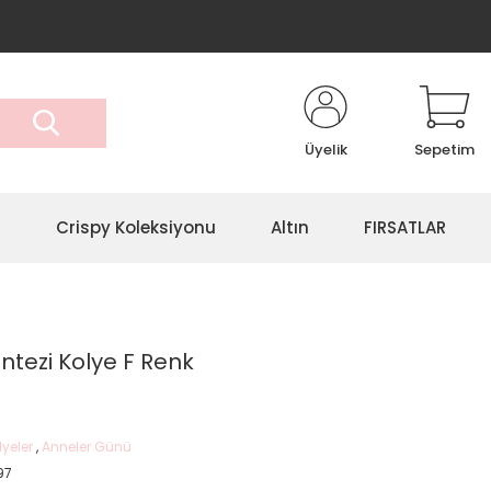
Üyelik
Sepetim
r
Crispy Koleksiyonu
Altın
FIRSATLAR
antezi Kolye F Renk
lyeler
,
Anneler Günü
97