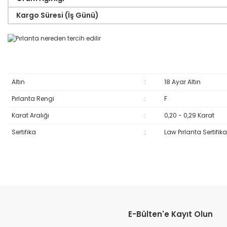
Kargo Süresi (İş Günü)
Altın
:
18 Ayar Altın
Pırlanta Rengi
:
F
Karat Aralığı
:
0,20 - 0,29 Karat
Sertifika
:
Law Pırlanta Sertifika
Bu ürünün fiyat bilgisi, resim, ürün açıklamalarında ve diğer konular
Görüş ve önerileriniz için teşekkür ederiz.
E-Bülten'e Kayıt Olun
Ürün resmi kalitesiz, bozuk veya görüntülenemiyor.