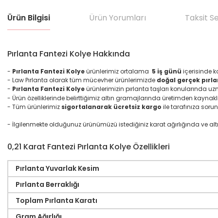
Ürün Bilgisi
Ürün Yorumları
Taksit S
Pırlanta Fantezi Kolye Hakkında
-
Pırlanta Fantezi Kolye
ürünlerimiz ortalama
5 iş günü
içerisinde k
- Law Pırlanta olarak tüm mücevher ürünlerimizde
doğal gerçek pırla
-
Pırlanta
Fantezi
Kolye
ürünlerimizin pırlanta taşları konularında u
- Ürün özelliklerinde belirttiğimiz altın gramajlarında üretimden kaynakl
- Tüm ürünlerimiz
sigortalanarak ücretsiz kargo
ile tarafınıza sorun
- İlgilenmekte olduğunuz ürünümüzü istediğiniz karat ağırlığında ve altın ma
0,21 Karat Fantezi Pırlanta Kolye Özellikleri
Pırlanta Yuvarlak Kesim
Pırlanta Berraklığı
Toplam Pırlanta Karatı
Gram Ağırlığı