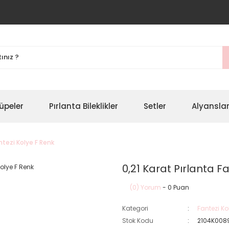
üpeler
Pırlanta Bileklikler
Setler
Alyansla
antezi Kolye F Renk
0,21 Karat Pırlanta F
(0) Yorum
- 0 Puan
Kategori
Fantezi Ko
Stok Kodu
2104K008