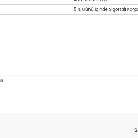
5 İş Günü İçinde Sigortalı Karg
sı
da yetersiz gördüğünüz noktaları öneri formunu kullanarak tarafımıza il
Bu ürüne ilk yorumu siz yapın!
S