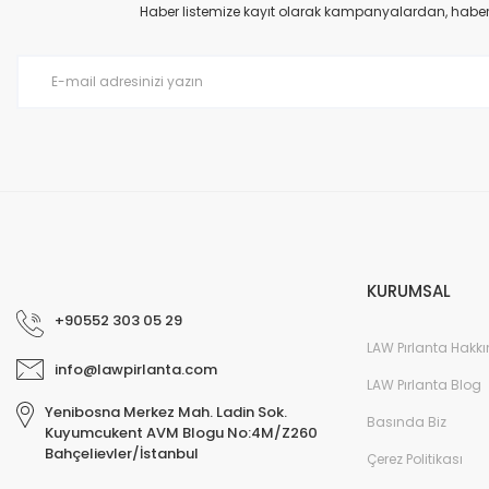
Ürün açıklamasında eksik bilgiler bulunuyor.
Haber listemize kayıt olarak kampanyalardan, haberda
Ürün bilgilerinde hatalar bulunuyor.
Ürün fiyatı diğer sitelerden daha pahalı.
Bu ürüne benzer farklı alternatifler olmalı.
KURUMSAL
+90552 303 05 29
LAW Pırlanta Hakk
info@lawpirlanta.com
LAW Pırlanta Blog
Yenibosna Merkez Mah. Ladin Sok.
Basında Biz
Kuyumcukent AVM Blogu No:4M/Z260
Bahçelievler/İstanbul
Çerez Politikası