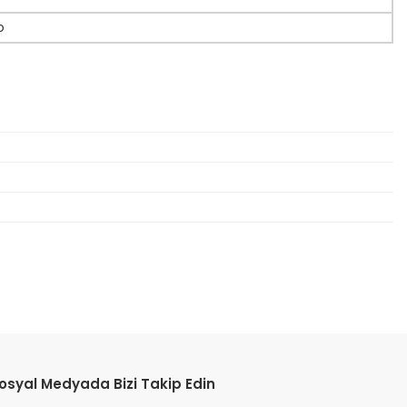
o
etebilirsiniz.
osyal Medyada Bizi Takip Edin