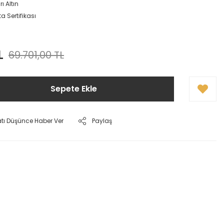
ı Altın
a Sertifikası
L
69.701,00 TL
Sepete Ekle
atı Düşünce Haber Ver
Paylaş