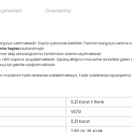
eçenekleri
Önerileriniz
argoya verilmektedir. Sayfa içerisinde belirtilen Tahmini kargoya verilme
nta taşları
kullanılmıştır.
zman ekip arkadaşlarımız tarafından özenle seçilmektedir.
ı
%10 sapma oluşabilmektedir. Sipariş ettiğiniz mücevher ile birlikte gelen se
±
suz bir şekilde ulaştırılmaktadır.
denini farklı renklerde üretebilmekteyiz. Farklı özelliklerde siparişleriniz i
0,21 Karat F Renk
VS/SI
0,21 Karat
2,80 Gr. 18 AYAR