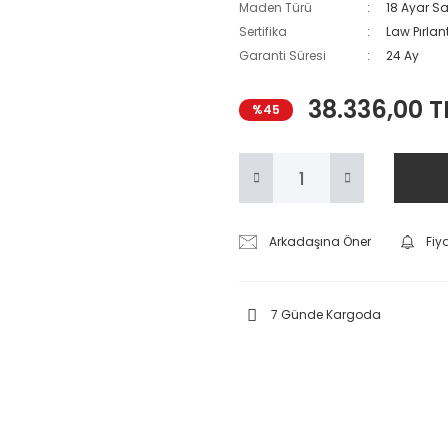
Maden Türü
18 Ayar Sar
Sertifika
Law Pırlant
Garanti Süresi
24 Ay
38.336,00 T
%45
Arkadaşına Öner
Fiy
7 Günde Kargoda