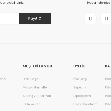
Yorum Yaz
r olabilirsiniz.
Haber listemize
Kayıt Ol
Gönder
MÜŞTERİ DESTEK
ÜYELİK
KA
ında
Bize Ulaşın
Üye Girişi
Pırl
Müşteri Hizmetleri
Sepetim
Pırl
Sipariş ve Teslimat
Siparişlerim
Pırl
İade ve İptal
Favori Ürünlerim
Pırl