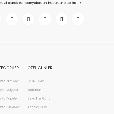
 kayıt olarak kampanyalardan, haberdar olabilirsiniz.
TEGORİLER
ÖZEL GÜNLER
anta Yüzükler
Evlilik Teklifi
anta Kolyeler
Yıldönümü
anta Küpeler
Sevgililer Günü
anta Bileklikler
Anneler Günü