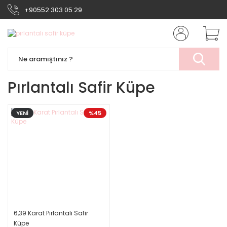
+90552 303 05 29
Pırlantalı Safir Küpe
YENİ
%45
6,39 Karat Pırlantalı Safir
Küpe