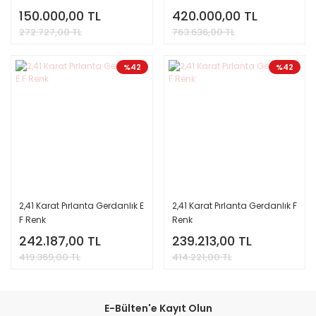
150.000,00 TL
420.000,00 TL
272.727,00 TL
763.636,00 TL
%42
%42
2,41 Karat Pırlanta Gerdanlık E
2,41 Karat Pırlanta Gerdanlık F
F Renk
Renk
242.187,00 TL
239.213,00 TL
419.369,00 TL
414.221,00 TL
E-Bülten'e Kayıt Olun